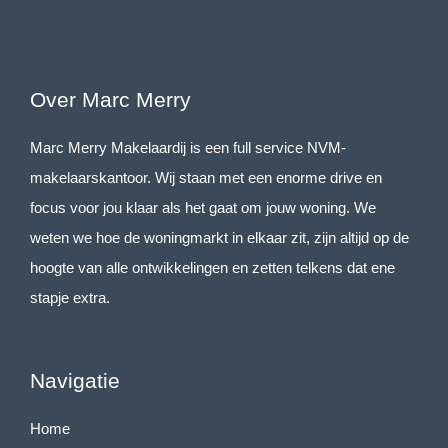
van de HR-combiketel en WTW-installatie.
Woonkamer
Riante en lichte woonkamer van ca. 34 m², voorzien van een
Over Marc Merry
hoogwaardige laminaatvloer en grote raampartijen. Vanuit de
Marc Merry Makelaardij is een full service NVM-
woonkamer is er direct toegang tot de loggia.
makelaarskantoor. Wij staan met een enorme drive en
Keuken
focus voor jou klaar als het gaat om jouw woning. We
De moderne open keuken is uitgevoerd in een eigentijdse stijl
weten we hoe de woningmarkt in elkaar zit, zijn altijd op de
en vormt een echte eyecatcher in de leefruimte, mede dankzij
hoogte van alle ontwikkelingen en zetten telkens dat ene
het praktische en stijlvolle spoeleiland. De keuken is compleet
stapje extra.
uitgerust met een inductiekookplaat, afzuigkap, koelkast,
combi-oven, vaatwasser en een vrieskast. Hiermee beschikt u
over alle benodigde apparatuur en comfort om uitgebreid te
Navigatie
koken en te genieten.
Home