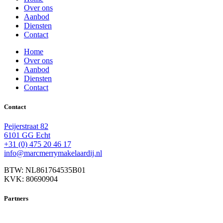
Over ons
Aanbod
Diensten
Contact
Home
Over ons
Aanbod
Diensten
Contact
Contact
Peijerstraat 82
6101 GG Echt
+31 (0) 475 20 46 17
info@marcmerrymakelaardij.nl
BTW: NL861764535B01
KVK: 80690904
Partners