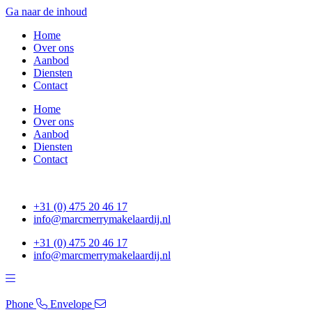
Ga naar de inhoud
Home
Over ons
Aanbod
Diensten
Contact
Home
Over ons
Aanbod
Diensten
Contact
+31 (0) 475 20 46 17
info@marcmerrymakelaardij.nl
+31 (0) 475 20 46 17
info@marcmerrymakelaardij.nl
Phone
Envelope