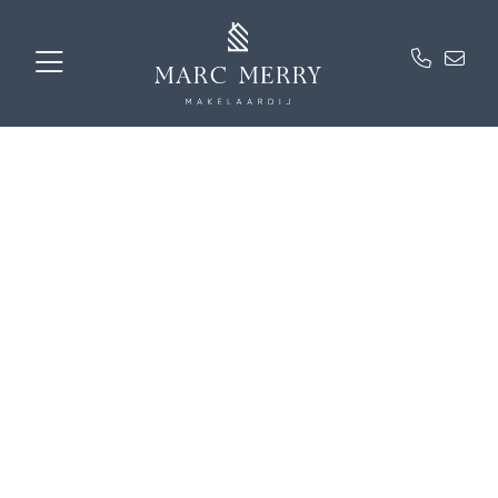
Over ons
Marc Merry Makelaardij is een full service NVM-
makelaarskantoor. Wij staan met een enorme drive en
focus voor jou klaar als het gaat om jouw woning. We
weten hoe de woningmarkt in elkaar zit, zijn altijd op de