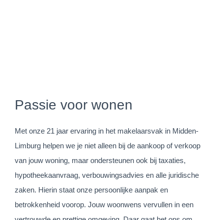
hoogte van alle ontwikkelingen en zetten telkens dat ene
stapje extra.
Passie voor wonen
Met onze 21 jaar ervaring in het makelaarsvak in Midden-
Limburg helpen we je niet alleen bij de aankoop of verkoop
van jouw woning, maar ondersteunen ook bij taxaties,
hypotheekaanvraag, verbouwingsadvies en alle juridische
zaken. Hierin staat onze persoonlijke aanpak en
betrokkenheid voorop. Jouw woonwens vervullen in een
vertrouwde en prettige omgeving. Daar gaat het ons om.