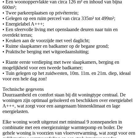
• Een woonoppervlakte van circa 126 m² en inhoud van bijna
600m³;
• Twee parkeerplaatsen op privéterrein;
• Gelegen op een ruim perceel van circa 335m² tot 499m²;
• Energielabel A+++;
• Een sfeervolle living met openslaande deuren naar tuin en
overdekt terras;
• Keuken aan de voorzijde met veel daglicht;
• Ruime slaapkamer en badkamer op de begane grond;
• Praktische berging met witgoedaansluiting;
• Riante eerste verdieping met twee slaapkamers, berging en
mogelijkheid voor een tweede badkamer;
• Tuin gelegen op het zuidwesten, 10m. 11m. en 21m. diep, ideaal
voor een hele dag zon!
Technische gegevens
Duurzaamheid en comfort staan bij dit woningtype centraal. De
woningen zijn optimaal geïsoleerd en beschikken over energielabel
A+++, wat zorgt voor een aangenaam binnenklimaat en lage
energielasten.
Elke woning wordt uitgerust met minimaal 9 zonnepanelen in
combinatie met een energiezuinige warmtepomp en boiler. De
gehele woning is voorzien van vloerverwarming, wat zorgt voor een