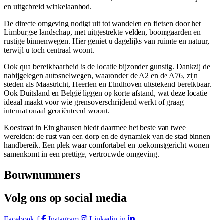
en uitgebreid winkelaanbod.
De directe omgeving nodigt uit tot wandelen en fietsen door het
Limburgse landschap, met uitgestrekte velden, boomgaarden en
rustige binnenwegen. Hier geniet u dagelijks van ruimte en natuur,
terwijl u toch centraal woont.
Ook qua bereikbaarheid is de locatie bijzonder gunstig. Dankzij de
nabijgelegen autosnelwegen, waaronder de A2 en de A76, zijn
steden als Maastricht, Heerlen en Eindhoven uitstekend bereikbaar.
Ook Duitsland en België liggen op korte afstand, wat deze locatie
ideaal maakt voor wie grensoverschrijdend werkt of graag
internationaal georiënteerd woont.
Koestraat in Einighausen biedt daarmee het beste van twee
werelden: de rust van een dorp en de dynamiek van de stad binnen
handbereik. Een plek waar comfortabel en toekomstgericht wonen
samenkomt in een prettige, vertrouwde omgeving.
Bouwnummers
Volg ons op social media
Facebook-f
Instagram
Linkedin-in