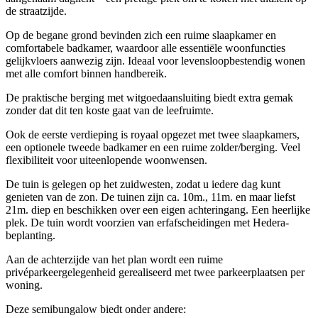
de straatzijde.
Op de begane grond bevinden zich een ruime slaapkamer en
comfortabele badkamer, waardoor alle essentiële woonfuncties
gelijkvloers aanwezig zijn. Ideaal voor levensloopbestendig wonen
met alle comfort binnen handbereik.
De praktische berging met witgoedaansluiting biedt extra gemak
zonder dat dit ten koste gaat van de leefruimte.
Ook de eerste verdieping is royaal opgezet met twee slaapkamers,
een optionele tweede badkamer en een ruime zolder/berging. Veel
flexibiliteit voor uiteenlopende woonwensen.
De tuin is gelegen op het zuidwesten, zodat u iedere dag kunt
genieten van de zon. De tuinen zijn ca. 10m., 11m. en maar liefst
21m. diep en beschikken over een eigen achteringang. Een heerlijke
plek. De tuin wordt voorzien van erfafscheidingen met Hedera-
beplanting.
Aan de achterzijde van het plan wordt een ruime
privéparkeergelegenheid gerealiseerd met twee parkeerplaatsen per
woning.
Deze semibungalow biedt onder andere: