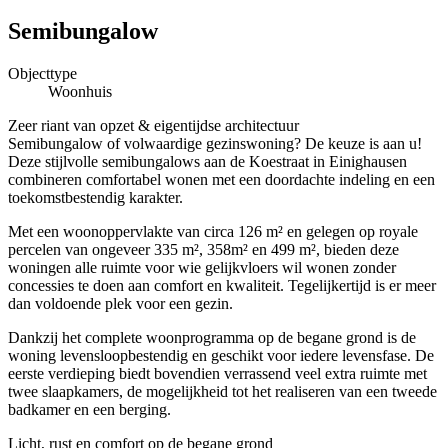
Semibungalow
Objecttype
Woonhuis
Zeer riant van opzet & eigentijdse architectuur
Semibungalow of volwaardige gezinswoning? De keuze is aan u!
Deze stijlvolle semibungalows aan de Koestraat in Einighausen
combineren comfortabel wonen met een doordachte indeling en een
toekomstbestendig karakter.
Met een woonoppervlakte van circa 126 m² en gelegen op royale
percelen van ongeveer 335 m², 358m² en 499 m², bieden deze
woningen alle ruimte voor wie gelijkvloers wil wonen zonder
concessies te doen aan comfort en kwaliteit. Tegelijkertijd is er meer
dan voldoende plek voor een gezin.
Dankzij het complete woonprogramma op de begane grond is de
woning levensloopbestendig en geschikt voor iedere levensfase. De
eerste verdieping biedt bovendien verrassend veel extra ruimte met
twee slaapkamers, de mogelijkheid tot het realiseren van een tweede
badkamer en een berging.
Licht, rust en comfort op de begane grond