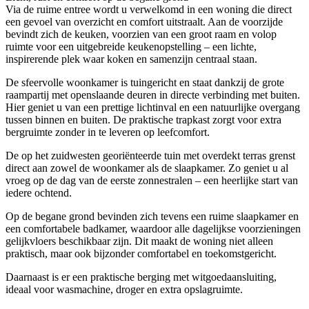
Via de ruime entree wordt u verwelkomd in een woning die direct
een gevoel van overzicht en comfort uitstraalt. Aan de voorzijde
bevindt zich de keuken, voorzien van een groot raam en volop
ruimte voor een uitgebreide keukenopstelling – een lichte,
inspirerende plek waar koken en samenzijn centraal staan.
De sfeervolle woonkamer is tuingericht en staat dankzij de grote
raampartij met openslaande deuren in directe verbinding met buiten.
Hier geniet u van een prettige lichtinval en een natuurlijke overgang
tussen binnen en buiten. De praktische trapkast zorgt voor extra
bergruimte zonder in te leveren op leefcomfort.
De op het zuidwesten georiënteerde tuin met overdekt terras grenst
direct aan zowel de woonkamer als de slaapkamer. Zo geniet u al
vroeg op de dag van de eerste zonnestralen – een heerlijke start van
iedere ochtend.
Op de begane grond bevinden zich tevens een ruime slaapkamer en
een comfortabele badkamer, waardoor alle dagelijkse voorzieningen
gelijkvloers beschikbaar zijn. Dit maakt de woning niet alleen
praktisch, maar ook bijzonder comfortabel en toekomstgericht.
Daarnaast is er een praktische berging met witgoedaansluiting,
ideaal voor wasmachine, droger en extra opslagruimte.