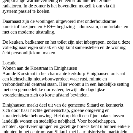
gelijkmatige warmteverdeling en een strak interieur zonder
radiatoren. In de zomer is het bovendien mogelijk om via dit
systeem passief te koelen.
Daarnaast zijn de woningen uitgevoerd met onderhoudsarme
kunststof kozijnen en HR++ beglazing – duurzaam, comfortabel en
met een moderne uitstraling.
De keuken, badkamer en het toilet zijn niet inbegrepen, zodat u deze
volledig naar eigen smaak en stijl kunt samenstellen en de woning
écht persoonlijk kunt maken.
Locatie
Wonen aan de Koestraat in Einighausen
Aan de Koestraat in het charmante kerkdorp Einighausen ontstaat
een kleinschalig nieuwbouwproject waar rust, ruimte en
verbondenheid centraal staan. Hier woont u in een landelijke setting
met een gemoedelijke dorpssfeer, terwijl alle dagelijkse
voorzieningen zich op korte afstand bevinden.
Einighausen maakt deel uit van de gemeente Sittard en kenmerkt
zich door haar hechte gemeenschap, groene omgeving en
karakteristieke bebouwing. Het dorp biedt een fijne balans tussen
landelijk wonen en stedelijke nabijheid. Voor boodschappen,
scholen, sportverenigingen en gezellige horeca bent u binnen enkele
minuten in het centrum van Sittard, met haar historische marktplein