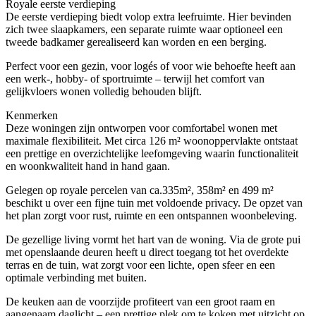
Royale eerste verdieping
De eerste verdieping biedt volop extra leefruimte. Hier bevinden
zich twee slaapkamers, een separate ruimte waar optioneel een
tweede badkamer gerealiseerd kan worden en een berging.
Perfect voor een gezin, voor logés of voor wie behoefte heeft aan
een werk-, hobby- of sportruimte – terwijl het comfort van
gelijkvloers wonen volledig behouden blijft.
Kenmerken
Deze woningen zijn ontworpen voor comfortabel wonen met
maximale flexibiliteit. Met circa 126 m² woonoppervlakte ontstaat
een prettige en overzichtelijke leefomgeving waarin functionaliteit
en woonkwaliteit hand in hand gaan.
Gelegen op royale percelen van ca.335m², 358m² en 499 m²
beschikt u over een fijne tuin met voldoende privacy. De opzet van
het plan zorgt voor rust, ruimte en een ontspannen woonbeleving.
De gezellige living vormt het hart van de woning. Via de grote pui
met openslaande deuren heeft u direct toegang tot het overdekte
terras en de tuin, wat zorgt voor een lichte, open sfeer en een
optimale verbinding met buiten.
De keuken aan de voorzijde profiteert van een groot raam en
aangenaam daglicht – een prettige plek om te koken met uitzicht op