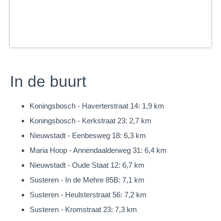
Een plek om te dromen, te leven, te creëren.
Of u nu zoekt naar een charmante woonboerderij met ruimte
voor dieren, een atelier of een landelijke woonomgeving met
allure – deze authentieke herenboerderij biedt het allemaal.
Onze presentatiebrochures worden met de grootste zorg
In de buurt
samengesteld. Aan de inhoud kunnen geen rechten worden
ontleend.
Koningsbosch - Haverterstraat 14: 1,9 km
Koningsbosch - Kerkstraat 23: 2,7 km
Nieuwstadt - Eenbesweg 18: 6,3 km
Maria Hoop - Annendaalderweg 31: 6,4 km
Nieuwstadt - Oude Staat 12: 6,7 km
Susteren - In de Mehre 85B: 7,1 km
Susteren - Heulsterstraat 56: 7,2 km
Susteren - Kromstraat 23: 7,3 km