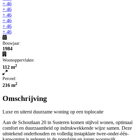
+ 46
+ 46
+ 46
+ 46
+ 46
+ 46
Bouwjaar:
1984
Woonoppervlakte:
2
112 m
Perceel:
2
216 m
Omschrijving
Luxe en uiterst duurzame woning op een toplocatie
Aan de Schoutlaan 20 in Susteren komen stijlvol wonen, optimaal
comfort en duurzaamheid op indrukwekkende wijze samen. Deze
uitstekend onderhouden en volledig instapklare twee-onder-één-
kapwoning is gelegen in de populaire en jonge woonwijk