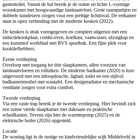
gastentoilet. Vanuit de hal bereik je de ruime en lichte L-vormige
woonkamer met hoogwaardige laminaatvloer. Grote raampartijen en
dubbele tuindeuren zorgen voor een prettige lichtinval. De eetkamer
staat in open verbinding met de moderne keuken (2022).
De keuken is strak vormgegeven en compleet uitgerust met een
inductiekookplaat, combi-oven, koelkast, vaatwasser, afzuigkap en
een kunststof werkblad met RVS spoelbak. Een fijne plek voor
kookliefhebbers.
Eerste verdieping
Overloop met toegang tot drie slaapkamers, allen voorzien van
laminaatvloeren en rolluiken. De moderne badkamer (2020) is luxe
uitgevoerd met een inloopdouche, ligbad, toilet en een stijlvol
badkamermeubel met wastafel. Een designradiator en mechanische
ventilatie zorgen voor extra comfort.
Tweede verdieping
Via een vaste trap bereik je de tweede verdieping. Hier bevindt zich
een ruime vierde slaapkamer met dakraam en praktische
schuifkasten. Tevens zijn hier de warmtepomp (2025) en de
elektrische boiler (2026) opgesteld.
Locatie
De woning ligt in de rustige en kindvriendelijke wijk Middelveld in