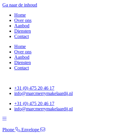
Ga naar de inhoud
Home
Over ons
Aanbod
Diensten
Contact
Home
Over ons
Aanbod
Diensten
Contact
+31 (0) 475 20 46 17
info@marcmerrymakelaardij.nl
+31 (0) 475 20 46 17
info@marcmerrymakelaardij.nl
Phone
Envelope