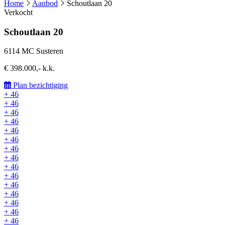
Home
Aanbod
Schoutlaan 20
Verkocht
Schoutlaan 20
6114 MC Susteren
€ 398.000,- k.k.
Plan bezichtiging
+ 46
+ 46
+ 46
+ 46
+ 46
+ 46
+ 46
+ 46
+ 46
+ 46
+ 46
+ 46
+ 46
+ 46
+ 46