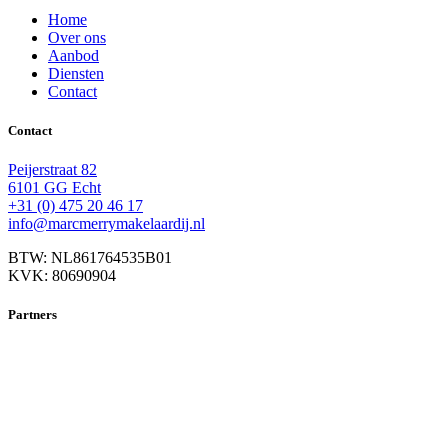
Home
Over ons
Aanbod
Diensten
Contact
Contact
Peijerstraat 82
6101 GG Echt
+31 (0) 475 20 46 17
info@marcmerrymakelaardij.nl
BTW: NL861764535B01
KVK: 80690904
Partners