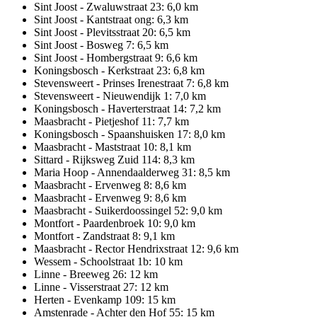
Sint Joost - Zwaluwstraat 23: 6,0 km
Sint Joost - Kantstraat ong: 6,3 km
Sint Joost - Plevitsstraat 20: 6,5 km
Sint Joost - Bosweg 7: 6,5 km
Sint Joost - Hombergstraat 9: 6,6 km
Koningsbosch - Kerkstraat 23: 6,8 km
Stevensweert - Prinses Irenestraat 7: 6,8 km
Stevensweert - Nieuwendijk 1: 7,0 km
Koningsbosch - Haverterstraat 14: 7,2 km
Maasbracht - Pietjeshof 11: 7,7 km
Koningsbosch - Spaanshuisken 17: 8,0 km
Maasbracht - Maststraat 10: 8,1 km
Sittard - Rijksweg Zuid 114: 8,3 km
Maria Hoop - Annendaalderweg 31: 8,5 km
Maasbracht - Ervenweg 8: 8,6 km
Maasbracht - Ervenweg 9: 8,6 km
Maasbracht - Suikerdoossingel 52: 9,0 km
Montfort - Paardenbroek 10: 9,0 km
Montfort - Zandstraat 8: 9,1 km
Maasbracht - Rector Hendrixstraat 12: 9,6 km
Wessem - Schoolstraat 1b: 10 km
Linne - Breeweg 26: 12 km
Linne - Visserstraat 27: 12 km
Herten - Evenkamp 109: 15 km
Amstenrade - Achter den Hof 55: 15 km