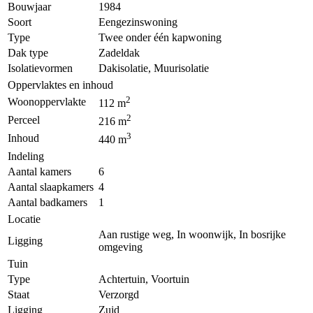
Bouwjaar
1984
Soort
Eengezinswoning
Type
Twee onder één kapwoning
Dak type
Zadeldak
Isolatievormen
Dakisolatie, Muurisolatie
Oppervlaktes en inhoud
2
Woonoppervlakte
112 m
2
Perceel
216 m
3
Inhoud
440 m
Indeling
Aantal kamers
6
Aantal slaapkamers
4
Aantal badkamers
1
Locatie
Aan rustige weg, In woonwijk, In bosrijke
Ligging
omgeving
Tuin
Type
Achtertuin, Voortuin
Staat
Verzorgd
Ligging
Zuid