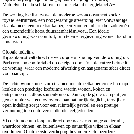
Middelveld en beschikt over een uitstekend energielabel A+.
De woning biedt alles wat de moderne woonconsument zoekt:
royale leefruimtes, een hoogwaardige afwerking, vier volwaardige
slaapkamers, een luxe badkamer, een zonnige tuin op het zuiden én
een uitzonderlijk hoog duurzaamheidsniveau. Een ideale
gezinswoning waar comfort, ruimte en energiezuinig wonen hand in
hand gaan.
Globale indeling
Bij aankomst valt direct de verzorgde uitstraling van de woning op.
Parkeren kan comfortabel op de eigen oprit. Via de entree betreedt u
de woning, waar een moderne afwerking en aangename sfeer direct
voelbaar zijn.
De lichte woonkamer vormt samen met de eetkamer en de luxe open
keuken een prachtige leefruimte waarin wonen, koken en
ontspannen naadloos samenkomen. Dankzij de grote raampartijen
geniet u hier van een overvloed aan natuurlijk daglicht, terwijl de
open indeling zorgt voor een ruimtelijk gevoel en een prettige
verbinding tussen de verschillende leefgedeelten.
Via de tuindeuren loopt u direct door naar de zonnige achtertuin,
waardoor binnen- en buitenleven op natuurlijke wijze in elkaar
overlopen. Op de eerste verdieping bevinden zich meerdere