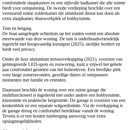
comfortabele slaapkamers en een stijlvolle badkamer die alle ruimte
biedt voor ontspanning. De tweede verdieping beschikt over een
verrassend ruime zolderkamer die uitstekend dienst kan doen als
extra slaapkamer, thuiswerkplek of hobbyruimte.
Tuin en berging
De fraai aangelegde achtertuin op het zuiden vormt een absolute
meerwaarde van deze woning. De tuin is onderhoudsvriendelijk
ingericht met hoogwaardig kunstgras (2025), sierlijke borders en
biedt veel privacy.
Onder de luxe aluminium terrasoverkapping (2021), voorzien van
geïntegreerde LED-spots en zonwering, kunt u vrijwel het gehele
jaar comfortabel genieten van het buitenleven. Een heerlijke plek
voor lange zomeravonden, gezellige diners of ontspannen
momenten met familie en vrienden.
Daarnaast beschikt de woning over een ruime garage die
multifunctioneel is ingedeeld met onder andere een hobbyruimte,
klusruimte en praktische bergruimte. De garage is voorzien van een
keukenblok en een separate witgoedruimte. Via de overkapping is
de garage droog en comfortabel bereikbaar vanuit de woning.
Tevens is er een houten tuinberging aanwezig voor extra
opslagmogelijkheden.