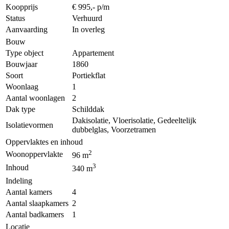
Koopprijs
€ 995,- p/m
Status
Verhuurd
Aanvaarding
In overleg
Bouw
Type object
Appartement
Bouwjaar
1860
Soort
Portiekflat
Woonlaag
1
Aantal woonlagen
2
Dak type
Schilddak
Dakisolatie, Vloerisolatie, Gedeeltelijk
Isolatievormen
dubbelglas, Voorzetramen
Oppervlaktes en inhoud
2
Woonoppervlakte
96 m
3
Inhoud
340 m
Indeling
Aantal kamers
4
Aantal slaapkamers
2
Aantal badkamers
1
Locatie