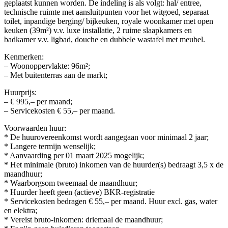
geplaatst kunnen worden. De indeling is als volgt: hal/ entree,
technische ruimte met aansluitpunten voor het witgoed, separaat
toilet, inpandige berging/ bijkeuken, royale woonkamer met open
keuken (39m²) v.v. luxe installatie, 2 ruime slaapkamers en
badkamer v.v. ligbad, douche en dubbele wastafel met meubel.
Kenmerken:
– Woonoppervlakte: 96m²;
– Met buitenterras aan de markt;
Huurprijs:
– € 995,– per maand;
– Servicekosten € 55,– per maand.
Voorwaarden huur:
* De huurovereenkomst wordt aangegaan voor minimaal 2 jaar;
* Langere termijn wenselijk;
* Aanvaarding per 01 maart 2025 mogelijk;
* Het minimale (bruto) inkomen van de huurder(s) bedraagt 3,5 x de
maandhuur;
* Waarborgsom tweemaal de maandhuur;
* Huurder heeft geen (actieve) BKR-registratie
* Servicekosten bedragen € 55,– per maand. Huur excl. gas, water
en elektra;
* Vereist bruto-inkomen: driemaal de maandhuur;