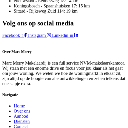
Nieuwstadt - Eenbesweg 18: 14 km
Koningsbosch - Spaanshuisken 17: 15 km
Sittard - Rijksweg Zuid 114: 19 km
Volg ons op social media
Facebook-f
Instagram
Linkedin-in
Over Marc Merry
Marc Merry Makelaardij is een full service NVM-makelaarskantoor.
Wij staan met een enorme drive en focus voor jou klaar als het gaat
om jouw woning. We weten we hoe de woningmarkt in elkaar zit,
zijn altijd op de hoogte van alle ontwikkelingen en zetten telkens dat
ene stapje extra.
Navigatie
Home
Over ons
Aanbod
Diensten
Contact