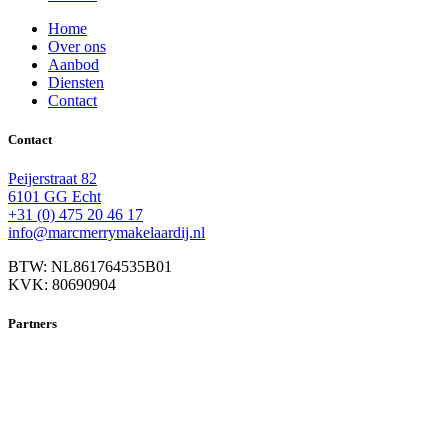
Home
Over ons
Aanbod
Diensten
Contact
Contact
Peijerstraat 82
6101 GG Echt
+31 (0) 475 20 46 17
info@marcmerrymakelaardij.nl
BTW: NL861764535B01
KVK: 80690904
Partners