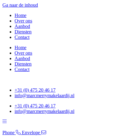
Ga naar de inhoud
Home
Over ons
Aanbod
Diensten
Contact
Home
Over ons
Aanbod
Diensten
Contact
+31 (0) 475 20 46 17
info@marcmerrymakelaardij.nl
+31 (0) 475 20 46 17
info@marcmerrymakelaardij.nl
Phone
Envelope