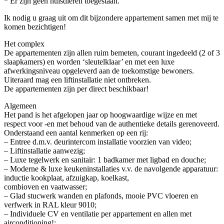
* Er zijn geen huisdieren toegestaan.
Ik nodig u graag uit om dit bijzondere appartement samen met mij te
komen bezichtigen!
Het complex
De appartementen zijn allen ruim bemeten, courant ingedeeld (2 of 3
slaapkamers) en worden ‘sleutelklaar’ en met een luxe
afwerkingsniveau opgeleverd aan de toekomstige bewoners.
Uiteraard mag een liftinstallatie niet ontbreken.
De appartementen zijn per direct beschikbaar!
Algemeen
Het pand is het afgelopen jaar op hoogwaardige wijze en met
respect voor -en met behoud van de authentieke details gerenoveerd.
Onderstaand een aantal kenmerken op een rij:
– Entree d.m.v. deurintercom installatie voorzien van video;
– Liftinstallatie aanwezig;
– Luxe tegelwerk en sanitair: 1 badkamer met ligbad en douche;
– Moderne & luxe keukeninstallaties v.v. de navolgende apparatuur:
inductie kookplaat, afzuigkap, koelkast,
combioven en vaatwasser;
– Glad stucwerk wanden en plafonds, mooie PVC vloeren en
verfwerk in RAL kleur 9010;
– Individuele CV en ventilatie per appartement en allen met
airconditioning!;