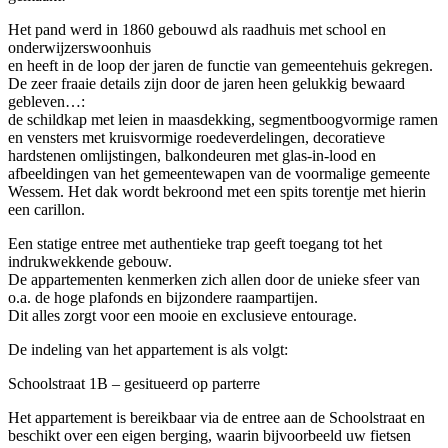
Het pand werd in 1860 gebouwd als raadhuis met school en
onderwijzerswoonhuis
en heeft in de loop der jaren de functie van gemeentehuis gekregen.
De zeer fraaie details zijn door de jaren heen gelukkig bewaard
gebleven…:
de schildkap met leien in maasdekking, segmentboogvormige ramen
en vensters met kruisvormige roedeverdelingen, decoratieve
hardstenen omlijstingen, balkondeuren met glas-in-lood en
afbeeldingen van het gemeentewapen van de voormalige gemeente
Wessem. Het dak wordt bekroond met een spits torentje met hierin
een carillon.
Een statige entree met authentieke trap geeft toegang tot het
indrukwekkende gebouw.
De appartementen kenmerken zich allen door de unieke sfeer van
o.a. de hoge plafonds en bijzondere raampartijen.
Dit alles zorgt voor een mooie en exclusieve entourage.
De indeling van het appartement is als volgt:
Schoolstraat 1B – gesitueerd op parterre
Het appartement is bereikbaar via de entree aan de Schoolstraat en
beschikt over een eigen berging, waarin bijvoorbeeld uw fietsen