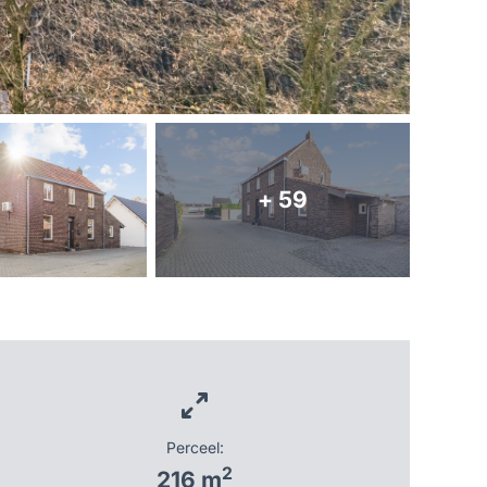
+ 59
Perceel:
2
216 m