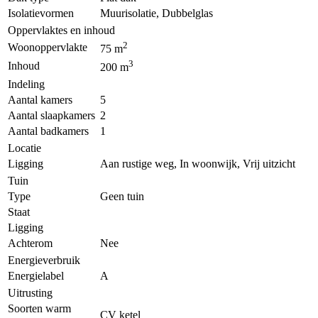
Isolatievormen
Muurisolatie, Dubbelglas
Oppervlaktes en inhoud
2
Woonoppervlakte
75 m
3
Inhoud
200 m
Indeling
Aantal kamers
5
Aantal slaapkamers
2
Aantal badkamers
1
Locatie
Ligging
Aan rustige weg, In woonwijk, Vrij uitzicht
Tuin
Type
Geen tuin
Staat
Ligging
Achterom
Nee
Energieverbruik
Energielabel
A
Uitrusting
Soorten warm
CV ketel