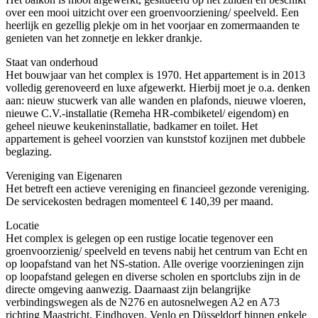
over een mooi uitzicht over een groenvoorziening/ speelveld. Een
heerlijk en gezellig plekje om in het voorjaar en zomermaanden te
genieten van het zonnetje en lekker drankje.
Staat van onderhoud
Het bouwjaar van het complex is 1970. Het appartement is in 2013
volledig gerenoveerd en luxe afgewerkt. Hierbij moet je o.a. denken
aan: nieuw stucwerk van alle wanden en plafonds, nieuwe vloeren,
nieuwe C.V.-installatie (Remeha HR-combiketel/ eigendom) en
geheel nieuwe keukeninstallatie, badkamer en toilet. Het
appartement is geheel voorzien van kunststof kozijnen met dubbele
beglazing.
Vereniging van Eigenaren
Het betreft een actieve vereniging en financieel gezonde vereniging.
De servicekosten bedragen momenteel € 140,39 per maand.
Locatie
Het complex is gelegen op een rustige locatie tegenover een
groenvoorzienig/ speelveld en tevens nabij het centrum van Echt en
op loopafstand van het NS-station. Alle overige voorzieningen zijn
op loopafstand gelegen en diverse scholen en sportclubs zijn in de
directe omgeving aanwezig. Daarnaast zijn belangrijke
verbindingswegen als de N276 en autosnelwegen A2 en A73
richting Maastricht, Eindhoven, Venlo en Düsseldorf binnen enkele