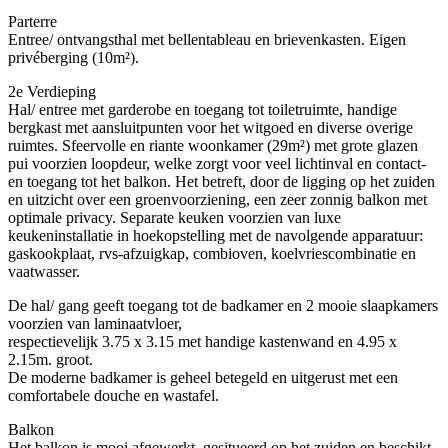
Parterre
Entree/ ontvangsthal met bellentableau en brievenkasten. Eigen
privéberging (10m²).
2e Verdieping
Hal/ entree met garderobe en toegang tot toiletruimte, handige
bergkast met aansluitpunten voor het witgoed en diverse overige
ruimtes. Sfeervolle en riante woonkamer (29m²) met grote glazen
pui voorzien loopdeur, welke zorgt voor veel lichtinval en contact-
en toegang tot het balkon. Het betreft, door de ligging op het zuiden
en uitzicht over een groenvoorziening, een zeer zonnig balkon met
optimale privacy. Separate keuken voorzien van luxe
keukeninstallatie in hoekopstelling met de navolgende apparatuur:
gaskookplaat, rvs-afzuigkap, combioven, koelvriescombinatie en
vaatwasser.
De hal/ gang geeft toegang tot de badkamer en 2 mooie slaapkamers
voorzien van laminaatvloer,
respectievelijk 3.75 x 3.15 met handige kastenwand en 4.95 x
2.15m. groot.
De moderne badkamer is geheel betegeld en uitgerust met een
comfortabele douche en wastafel.
Balkon
Het balkon is mooi afgewerkt, gesitueerd op het zuiden en beschikt