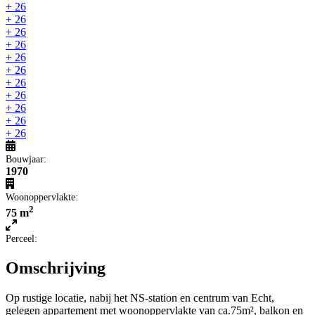
+ 26
+ 26
+ 26
+ 26
+ 26
+ 26
+ 26
+ 26
+ 26
+ 26
+ 26
Bouwjaar:
1970
Woonoppervlakte:
2
75 m
Perceel:
Omschrijving
Op rustige locatie, nabij het NS-station en centrum van Echt,
gelegen appartement met woonoppervlakte van ca.75m², balkon en