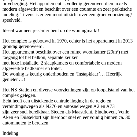
privéberging. Het appartement is volledig gerenoveerd en luxe &
modern afgewerkt en beschikt over een courante en zeer praktische
indeling. Tevens is er een mooi uitzicht over een groenvoorziening/
speelveld.
Ideaal wanneer je starter bent op de woningmarkt!
Het complex is gebouwd in 1970, echter is het appartement in 2013
grondig gerenoveerd.
Het appartement beschikt over een ruime woonkamer (29m²) met
toegang tot het balkon, separate keuken
met luxe installatie, 2 slaapkamers en comfortabele en modern
afgewerkte badkamer en toilet.
De woning is keurig onderhouden en ‘Instapklaar’… Heerlijk
genieten…!
Het NS Station en diverse voorzieningen zijn op loopafstand van het
complex gelegen.
Echt heeft een uitstekende centrale ligging in de regio en
verbindingswegen als N276 en autosnelwegen A2 en A73
zijn zeer snel bereikbaar. Steden als Maastricht, Eindhoven, Venlo,
Aken en Düsseldorf zijn hierdoor snel en eenvoudig binnen ca. 30
autominuten te bereizen.
Indeling