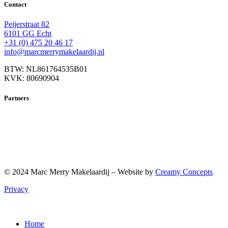
Contact
Peijerstraat 82
6101 GG Echt
+31 (0) 475 20 46 17
info@marcmerrymakelaardij.nl
BTW: NL861764535B01
KVK: 80690904
Partners
© 2024 Marc Merry Makelaardij – Website by
Creamy Concepts
Privacy
Home