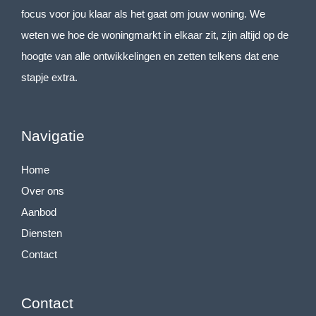
focus voor jou klaar als het gaat om jouw woning. We
biedt talloze mogelijkheden. Denk bijvoorbeeld aan het
weten we hoe de woningmarkt in elkaar zit, zijn altijd op de
inrichten van een praktijk of kantoor aan huis, of simpelweg als
hoogte van alle ontwikkelingen en zetten telkens dat ene
extra berg- of hobbyruimte.
stapje extra.
Eerste verdieping
De overloop geeft toegang tot drie comfortabele slaapkamers
en de badkamer. De slaapkamers hebben een oppervlakte
Navigatie
van respectievelijk 362 x 353 cm, 353 x 269 cm en 298 x 276
Home
cm. De derde slaapkamer beschikt over twee praktische
Over ons
muurkasten.
Aanbod
De badkamer is neutraal afgewerkt en voorzien van een
Diensten
douche, toilet en wastafel. Daarnaast is er elektrische
Contact
vloerverwarming aanwezig voor extra comfort.
Tweede verdieping / vliering
Contact