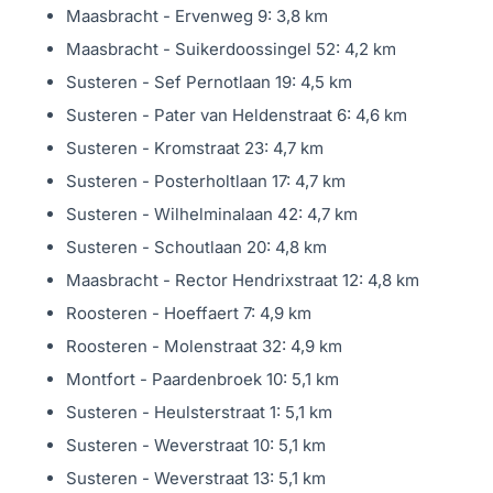
Slaapkamer 3: 350 x 262 cm.
Maasbracht - Ervenweg 9: 3,8 km
De overloop en slaapkamers zijn afgewerkt met een
Maasbracht - Suikerdoossingel 52: 4,2 km
hoogwaardige laminaatvloer, die zorgt voor een warme
Susteren - Sef Pernotlaan 19: 4,5 km
en stijlvolle uitstraling.
Susteren - Pater van Heldenstraat 6: 4,6 km
Susteren - Kromstraat 23: 4,7 km
De luxe badkamer is een oase van comfort: met een
Susteren - Posterholtlaan 17: 4,7 km
grote inloopdouche, dubbele wastafel met meubel, een
Susteren - Wilhelminalaan 42: 4,7 km
ruime opbergkast en toilet. Twee slaapkamers hebben
Susteren - Schoutlaan 20: 4,8 km
bovendien airconditioning, zodat je ook op warme
Maasbracht - Rector Hendrixstraat 12: 4,8 km
zomernachten heerlijk kunt slapen.
Roosteren - Hoeffaert 7: 4,9 km
Tweede verdieping: extra ruimte voor al je wensen
Roosteren - Molenstraat 32: 4,9 km
Via de vaste trap kom je op de tweede verdieping, waar
Montfort - Paardenbroek 10: 5,1 km
een grote dakkapel voor extra ruimte en licht zorgt. De
Susteren - Heulsterstraat 1: 5,1 km
ruime overloop is ideaal als thuiswerkplek, kantoor of
Susteren - Weverstraat 10: 5,1 km
logeerkamer. Daarnaast is er nog een slaapkamer van
Susteren - Weverstraat 13: 5,1 km