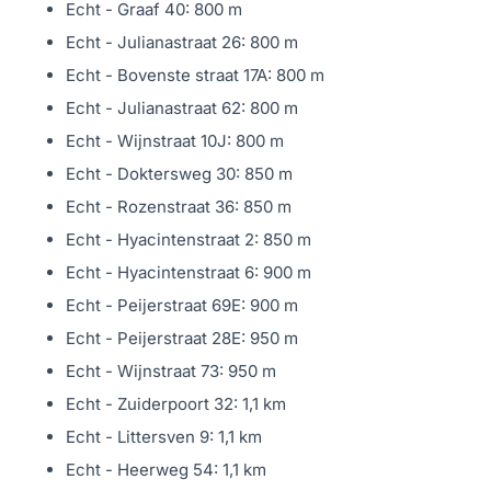
Echt - Graaf 40: 800 m
nodig hebt om moeiteloos te koken. De schuifdeur naar
Echt - Julianastraat 26: 800 m
de woonkamer zorgt voor een open en uitnodigende
Echt - Bovenste straat 17A: 800 m
sfeer, terwijl de toegang tot het overdekte terras je de
Echt - Julianastraat 62: 800 m
mogelijkheid geeft om buiten te eten of te borrelen. De
Echt - Wijnstraat 10J: 800 m
keuken kijkt uit over de tuin, zodat je ook tijdens het
Echt - Doktersweg 30: 850 m
koken kunt genieten van het groen en de zon.
Echt - Rozenstraat 36: 850 m
Ultiem wooncomfort De gehele parterre is voorzien van
Echt - Hyacintenstraat 2: 850 m
een tijdloze tegelvloer met vloerverwarming – heerlijk
Echt - Hyacintenstraat 6: 900 m
warm in de winter – en airconditioning voor koelte in de
Echt - Peijerstraat 69E: 900 m
zomer. Zo is het hier altijd behaaglijk, welk seizoen het
Echt - Peijerstraat 28E: 950 m
ook is.
Echt - Wijnstraat 73: 950 m
Inpandige garage: meer dan alleen een parkeerplek
Echt - Zuiderpoort 32: 1,1 km
Via de keuken kom je in de inpandige garage (21 m²), die
Echt - Littersven 9: 1,1 km
momenteel wordt gebruikt als royale bijkeuken en
Echt - Heerweg 54: 1,1 km