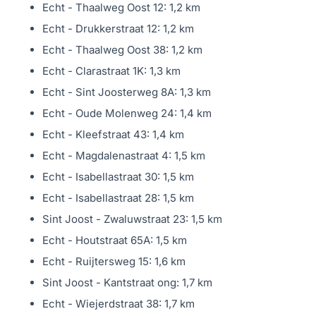
bergruimte, met daarnaast plaats voor het stallen van een
Echt - Thaalweg Oost 12: 1,2 km
auto. Deze ruimte is geïsoleerd, voorzien van nieuwe
Echt - Drukkerstraat 12: 1,2 km
dakbedekking en kan worden verwarmd, zodat je hem
Echt - Thaalweg Oost 38: 1,2 km
het hele jaar door kunt gebruiken. Er is een kastenwand
Echt - Clarastraat 1K: 1,3 km
met aansluitpunten voor witgoed en een elektrische
Echt - Sint Joosterweg 8A: 1,3 km
sectionaalpoort – ideaal voor extra opslag, als wasruimte,
Echt - Oude Molenweg 24: 1,4 km
of zelfs als hobbykamer. Of je nu je fietsen,
Echt - Kleefstraat 43: 1,4 km
tuingereedschap of seizoensspullen wilt opbergen: hier
Echt - Magdalenastraat 4: 1,5 km
is ruimte genoeg.
Echt - Isabellastraat 30: 1,5 km
Echt - Isabellastraat 28: 1,5 km
Extra berging: een multifunctionele ruimte vol
Sint Joost - Zwaluwstraat 23: 1,5 km
mogelijkheden
Echt - Houtstraat 65A: 1,5 km
Aan de rechterzijde van de woning is een volwaardige,
Echt - Ruijtersweg 15: 1,6 km
gebouwde bergruimte (16 m²) met vliering toegevoegd.
Sint Joost - Kantstraat ong: 1,7 km
Deze ruimte is droog bereikbaar via de overkapping en
Echt - Wiejerdstraat 38: 1,7 km
volledig geïsoleerd. In de berging zijn de warmtepomp en