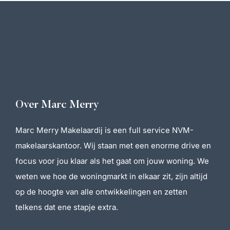
automatische zonwering, die reageert op zon en wind –
ideaal voor langdurig buitencomfort.
Kortom: een woning die niet alleen mooi en comfortabel
is, maar ook toekomstbestendig en energiezuinig – klaar
om direct van te genieten!
Een perfecte locatie
Over Marc Merry
De ligging
Lariksstraat 26 ligt in een gewilde woonwijk in Echt, op
Marc Merry Makelaardij is een full service NVM-
loopafstand van het centrum. Hier vind je alle
makelaarskantoor. Wij staan met een enorme drive en
voorzieningen die je nodig hebt: supermarkten, cafés,
focus voor jou klaar als het gaat om jouw woning. We
restaurants en bouwmarkten, winkels en een medisch
weten we hoe de woningmarkt in elkaar zit, zijn altijd
centrum. Ook zijn er diverse scholen en sportclubs in de
op de hoogte van alle ontwikkelingen en zetten
buurt, zodat je kinderen veilig en dichtbij kunnen spelen
telkens dat ene stapje extra.
en leren. Dankzij het NS-station