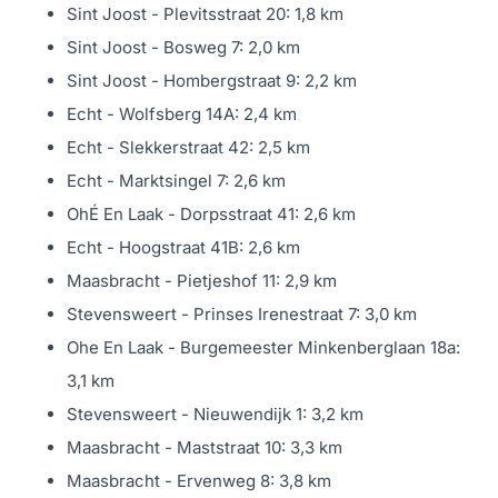
Sint Joost - Plevitsstraat 20: 1,8 km
zonneboiler geïnstalleerd, zodat je altijd verzekerd bent
Sint Joost - Bosweg 7: 2,0 km
van een comfortabel klimaat in huis.
Sint Joost - Hombergstraat 9: 2,2 km
Maar deze ruimte is veel meer dan alleen een berging: je
Echt - Wolfsberg 14A: 2,4 km
kunt hem multifunctioneel gebruiken. Denk aan een
Echt - Slekkerstraat 42: 2,5 km
hobbykamer, thuiswerkplek, opslagruimte, of zelfs een
Echt - Marktsingel 7: 2,6 km
extra woonruimte als je meer leefruimte nodig hebt. Met
OhÉ En Laak - Dorpsstraat 41: 2,6 km
een beetje creativiteit kun je deze ruimte helemaal naar
Echt - Hoogstraat 41B: 2,6 km
eigen wens inrichten – de mogelijkheden zijn eindeloos!
Maasbracht - Pietjeshof 11: 2,9 km
Eerste verdieping: rust en comfort in elke hoek
Stevensweert - Prinses Irenestraat 7: 3,0 km
Boven aangekomen vind je een ruime overloop die
Ohe En Laak - Burgemeester Minkenberglaan 18a:
toegang geeft tot drie slaapkamers en de badkamer. De
3,1 km
slaapkamers zijn allemaal ruim bemeten: Slaapkamer 1:
Stevensweert - Nieuwendijk 1: 3,2 km
375 x 350 cm, voorzien van een handige trapkast;
Maasbracht - Maststraat 10: 3,3 km
Slaapkamer 2: 375 x 286 cm
Maasbracht - Ervenweg 8: 3,8 km