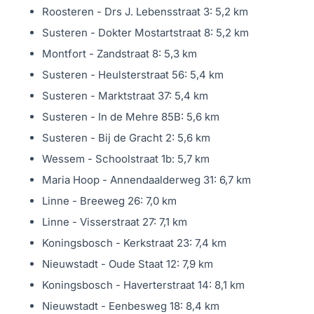
532 x 258 cm.
Roosteren - Drs J. Lebensstraat 3: 5,2 km
Op deze verdieping vind je ook een kast met de
Susteren - Dokter Mostartstraat 8: 5,2 km
opstelplaats van de HR-combiketel (2013, eigendom) en
Montfort - Zandstraat 8: 5,3 km
extra aansluitpunten voor witgoed. Kortom: een
Susteren - Heulsterstraat 56: 5,4 km
verdieping vol mogelijkheden!
Susteren - Marktstraat 37: 5,4 km
Susteren - In de Mehre 85B: 5,6 km
Algemeen: een huis dat klaar is voor de toekomst
Susteren - Bij de Gracht 2: 5,6 km
Deze woning, gebouwd in 1978, is door de huidige
Wessem - Schoolstraat 1b: 5,7 km
eigenaren met veel zorg en oog voor detail volledig
Maria Hoop - Annendaalderweg 31: 6,7 km
gemoderniseerd, uitgebreid en verduurzaamd. Het
Linne - Breeweg 26: 7,0 km
resultaat? Een comfortabel, energiezuinig en stijlvol huis
Linne - Visserstraat 27: 7,1 km
dat klaar is voor de komende jaren.
Koningsbosch - Kerkstraat 23: 7,4 km
De woning is voorzien van een uitstekend isolatiepakket,
Nieuwstadt - Oude Staat 12: 7,9 km
kunststof kozijnen met HR++ en gedeeltelijke triple
Koningsbosch - Haverterstraat 14: 8,1 km
beglazing en elektrische rolluiken voor extra gemak en
Nieuwstadt - Eenbesweg 18: 8,4 km
veiligheid op de begane grond. Op de begane grond