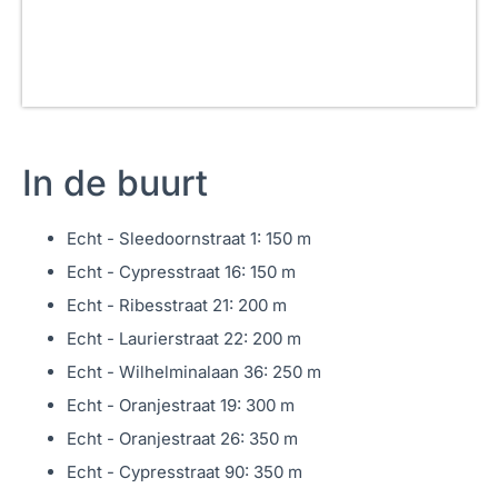
biedt alle ruimte die je nodig hebt.
Parterre: waar gezelligheid en comfort samenkomen
Stap binnen in een luxe en uitnodigende entree, waar je
direct het gevoel hebt thuis te komen. Hier vind je een
In de buurt
praktische meterkast, een stijlvolle garderobe en een
moderne toiletruimte die met oog voor detail is
Echt - Sleedoornstraat 1: 150 m
afgewerkt. Vanaf de hal heb je toegang tot het souterrain
Echt - Cypresstraat 16: 150 m
en de trap naar de eerste verdieping – alles binnen
Echt - Ribesstraat 21: 200 m
handbereik.
Echt - Laurierstraat 22: 200 m
Sfeervolle L-vormige woonkamer (40 m²) De woonkamer
Echt - Wilhelminalaan 36: 250 m
is het hart van het huis: licht, ruim en sfeervol. De
Echt - Oranjestraat 19: 300 m
tijdloze tegelvloer en moderne schouwpartij met
Echt - Oranjestraat 26: 350 m
elektrische haard zorgen voor een warme, uitnodigende
Echt - Cypresstraat 90: 350 m
sfeer. Of je nu gezellig met het gezin op de bank zit,