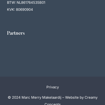
bijzondere woning en laten je met eigen ogen zien hoe
BTW: NL861764535B01
fijn het hier wonen is. Wie weet is dit wel het begin van
KVK: 80690904
jouw nieuwe hoofdstuk!
Partners
Privacy
© 2024 Marc Merry Makelaardij – Website by
Creamy
Concepts