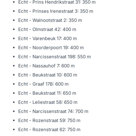
Echt - Prins Hendrikstraat 31: 350 m
vrienden ontvangt of gewoon even wilt ontspannen –
Echt - Prinses Irenestraat 3: 350 m
hier voel je je direct thuis. De schuifpui naar het
Echt - Walnootstraat 2: 350 m
overdekte terras maakt de woonkamer nog lichter en
Echt - Olmstraat 42: 400 m
zorgt voor een naadloze verbinding met de tuin. Op
Echt - Varenbeuk 17: 400 m
warme dagen kun je de deur openzetten en genieten van
Echt - Noorderpoort 19: 400 m
de frisse buitenlucht, terwijl je binnen blijft zitten.
Echt - Narcissenstraat 198: 550 m
Echt - Nassauhof 7: 600 m
Royale eetkeuken (15 m²): koken als een chef De
Echt - Beukstraat 10: 600 m
eetkeuken is een paradijs voor iedereen die houdt van
Echt - Graaf 17B: 600 m
koken en gezelligheid. Met een moderne, luxe
Echt - Beukstraat 11: 650 m
keukeninstallatie uit 2021 met een dekton werkblad, is dit
Echt - Leliestraat 58: 650 m
de plek waar je met plezier maaltijden bereidt. De keuken
Echt - Narcissenstraat 74: 700 m
is voorzien van inductie kookplaat met ingebouwde
Echt - Rozenstraat 59: 750 m
afzuigunit, grote koelkast, magnetron, aparte oven, grote
Echt - Rozenstraat 62: 750 m
vrieskast, close-in-boiler en vaatwasser – alles wat je