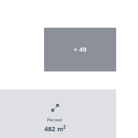
+ 49
Perceel:
2
482 m