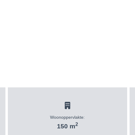
Woonoppervlakte:
2
150 m