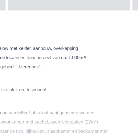
alow met kelder, aanbouw, overkapping
de locatie en fraai perceel van ca. 1.000m²!
gebied “IJzerenbos’.
ijke plek om te wonen!
oud van 645m³ absoluut riant genoemd worden.
le woonkamer met kachel, open leefkeuken (27m²)
n naar de tuin, bijkeuken, slaapkamer en badkamer met