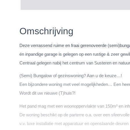
Omschrijving
Deze verrassend ruime en fraai gerenoveerde (semi)bung
én inpandige garage is gelegen op een rustige & zeer gewil
Centraal gelegen nabij het centrum van Susteren en natuur
(Semi) Bungalow of gezinswoning? Aan u de keuze…!
Een bijzondere woning met veel mogelijkheden… Een heerl
Wordt dit uw nieuwe (T)huis?!
Het pand mag met een woonoppervlakte van 150m² en inh
De woning beschikt op de parterre o.a. over een sfeervol
v.v. luxe installatie met apparatuur en openslaande deure