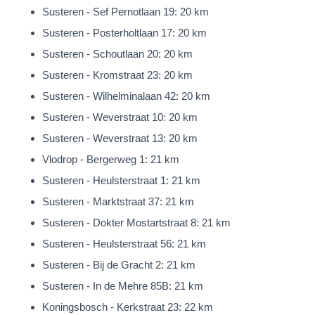
Leveroy is rustig gelegen, nabij natuur, vlakbij de Maas. Op
Susteren - Sef Pernotlaan 19: 20 km
fietsafstand van de grote Peel, de banen en
Susteren - Posterholtlaan 17: 20 km
het Sarsven. Een plek om te onthaasten en genieten. Er zijn
Susteren - Schoutlaan 20: 20 km
diverse wandel en fietsroutes in de omgeving.
Susteren - Kromstraat 23: 20 km
Meer opzoek naar cultuur en rondstruinen door de stad. Op
Susteren - Wilhelminalaan 42: 20 km
slechts 15km afstand van vind je Roermond stad.
Susteren - Weverstraat 10: 20 km
Een sfeervolle binnenstad met het bekende designer outlet in
Susteren - Weverstraat 13: 20 km
Roermond. Een bootje huren en varen door de Maas, daarna
Vlodrop - Bergerweg 1: 21 km
een heerlijk drankje op het terras aan de kade, maar ook met
Susteren - Heulsterstraat 1: 21 km
sfeervolle verlichting in de wintermaanden
Susteren - Marktstraat 37: 21 km
is het goed vertoeven in deze omgeving.
Susteren - Dokter Mostartstraat 8: 21 km
Susteren - Heulsterstraat 56: 21 km
Onze presentatiebrochures en advertenties worden met grote
Susteren - Bij de Gracht 2: 21 km
zorgvuldigheid vervaardigd.
Susteren - In de Mehre 85B: 21 km
Aan eventuele afwijkingen op de gegeven informatie en
Koningsbosch - Kerkstraat 23: 22 km
tekeningen kunnen geen rechten worden ontleend.