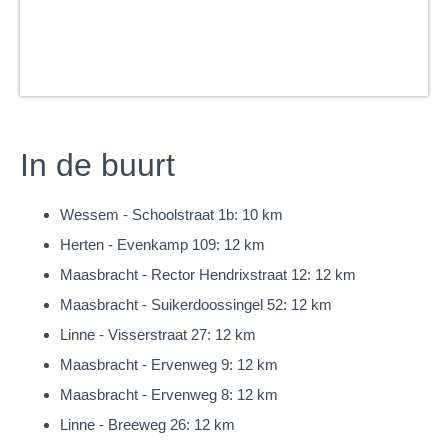
terras en de tuin. Een prettige ruimte met veel lichtinval, welke
middels mooie schuifdeuren in directe verbinding staat met de
keuken (17m²). De keuken is uitgerust met een luxe en
uitgebreide keukeninstallatie in hoekopstelling met spoeleiland,
granieten werkblad en de navolgende apparatuur: inductie
In de buurt
kookplaat, afzuigkap, tweemaal een koelkast, vrieskast,
tweemaal een oven, een magnetron én een vaatwasser.
Wessem - Schoolstraat 1b: 10 km
Herten - Evenkamp 109: 12 km
Alle woonruimtes op de parterre zijn uitgerust met
Maasbracht - Rector Hendrixstraat 12: 12 km
vloerverwarming en de woonkamer aanvullend
Maasbracht - Suikerdoossingel 52: 12 km
met airconditioning (Airco Inverter).
Linne - Visserstraat 27: 12 km
Gelijkvloers wonen! — Slaapkamer en badkamer
Maasbracht - Ervenweg 9: 12 km
Het portaal/ gang geeft toegang tot een ruime slaapkamer en
Maasbracht - Ervenweg 8: 12 km
badkamer op de parterre.
Linne - Breeweg 26: 12 km
De mogelijkheid om gelijkvloers te wonen is dus reeds