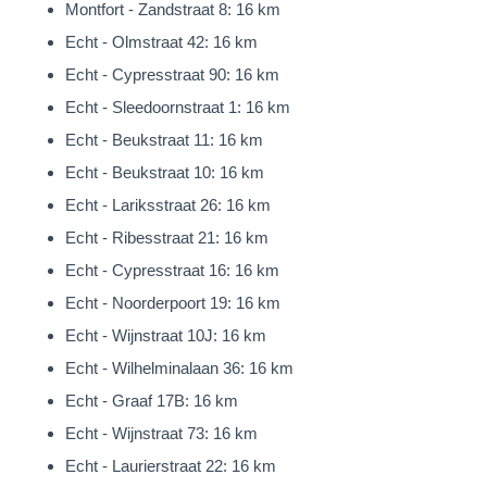
Montfort - Zandstraat 8: 16 km
315cm. en 418 x 225groot.
Echt - Olmstraat 42: 16 km
De slaapkamers en overloop zijn allen afgewerkt met een
Echt - Cypresstraat 90: 16 km
mooie laminaatvloer.
Echt - Sleedoornstraat 1: 16 km
De luxe en modern afgewerkte badkamer is uitgerust met een
Echt - Beukstraat 11: 16 km
douche, toilet en
Echt - Beukstraat 10: 16 km
dubbele wastafel met meubel.
Echt - Lariksstraat 26: 16 km
Vliering/ bergzolder
Echt - Ribesstraat 21: 16 km
Via een vlizotrap is tevens een handige vliering/ bergzolder
Echt - Cypresstraat 16: 16 km
bereikbaar.
Echt - Noorderpoort 19: 16 km
Echt - Wijnstraat 10J: 16 km
Tuin
Echt - Wilhelminalaan 36: 16 km
De locatie en tuin maken het plaatje helemaal compleet.
Echt - Graaf 17B: 16 km
Een prachtige locatie…! Een locatie met een geheel vrije
Echt - Wijnstraat 73: 16 km
ligging aan de acherzijde.
Echt - Laurierstraat 22: 16 km
De ca. 22m. diepe en 40m. brede achtertuin heeft door zijn