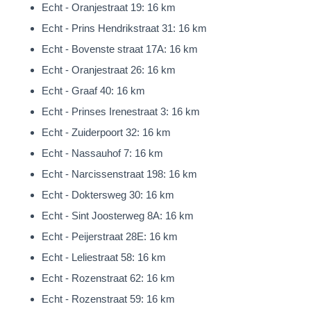
Echt - Oranjestraat 19: 16 km
gunstige ligging een bijzonder fraai
Echt - Prins Hendrikstraat 31: 16 km
vrij uitzicht over de landerijen en optimale privacy te bieden.
Echt - Bovenste straat 17A: 16 km
Prachtig!
Echt - Oranjestraat 26: 16 km
De tuin is mooi rondom de woning gelegen en is praktisch
Echt - Graaf 40: 16 km
aangelegd en goed verzorgd.
Echt - Prinses Irenestraat 3: 16 km
De achtertuin is geweldig. Een ruime overkapping (22m²) aan
Echt - Zuiderpoort 32: 16 km
het woonhuis, een mooi stuk gazon,
Echt - Nassauhof 7: 16 km
een groot en schitterend zwembad (11.00 x 5.00m.) voorzien
Echt - Narcissenstraat 198: 16 km
van verwarming met daarbij een 2e overkapping
Echt - Doktersweg 30: 16 km
en aanvullende berging. De tuin is tevens voorzien van een
Echt - Sint Joosterweg 8A: 16 km
grondwaterpomp en automatische beregeningsinstallatie.
Echt - Peijerstraat 28E: 16 km
Tel daarbij het prachtige uitzicht bij op en meer valt er niet te
Echt - Leliestraat 58: 16 km
wensen, toch…?!
Echt - Rozenstraat 62: 16 km
Echt - Rozenstraat 59: 16 km
Aan de rechterzijde van de woning is meer dan voldoende