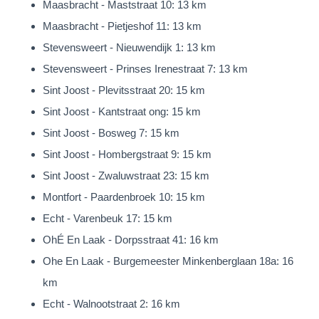
Maasbracht - Maststraat 10: 13 km
aanwezig…
Maasbracht - Pietjeshof 11: 13 km
De slaapkamer is 577 x 397cm. groot en beschikt over
Stevensweert - Nieuwendijk 1: 13 km
openslaande deuren naar de tuin.
Stevensweert - Prinses Irenestraat 7: 13 km
De badkamer is ruim bemeten en voorzien van een ligbad,
Sint Joost - Plevitsstraat 20: 15 km
inloopdouche, toilet en dubbele wastafel
Sint Joost - Kantstraat ong: 15 km
met meubel. Ook hier is vloerverwarming aanwezig.
Sint Joost - Bosweg 7: 15 km
Inpandige garage
Sint Joost - Hombergstraat 9: 15 km
De inpandige garage (44m²) is geheel geïsoleerd en o.a.
Sint Joost - Zwaluwstraat 23: 15 km
voorzien van een elektrische sectionaalpoort
Montfort - Paardenbroek 10: 15 km
en de aansluitpunten voor het witgoed.
Echt - Varenbeuk 17: 15 km
OhÉ En Laak - Dorpsstraat 41: 16 km
1e Verdieping
Ohe En Laak - Burgemeester Minkenberglaan 18a: 16
De overloop geeft toegang tot 3 slaapkamers en de tweede
km
badkamer.
Echt - Walnootstraat 2: 16 km
De slaapkamers zijn respectievelijk 599 x 444cm., 730 x