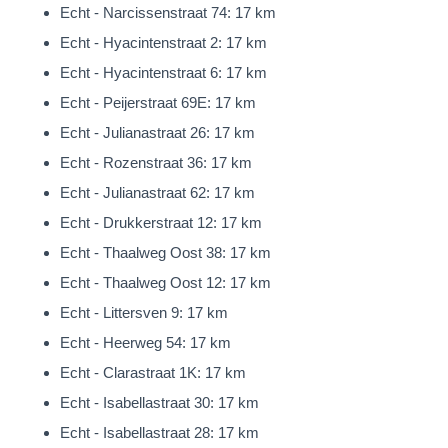
Echt - Narcissenstraat 74: 17 km
ruimte aanwezig voor hobby’s en/ of
Echt - Hyacintenstraat 2: 17 km
het stallen van een caravan, camper, andere voertuigen of
Echt - Hyacintenstraat 6: 17 km
(grote) aanhanger.
Echt - Peijerstraat 69E: 17 km
Algemeen
Echt - Julianastraat 26: 17 km
De woning is gebouwd in 2007 en is voorzien van een zeer
Echt - Rozenstraat 36: 17 km
goed isolatiepakket.
Echt - Julianastraat 62: 17 km
Het dak, de spouwmuren en de vloeren zijn uiteraard
Echt - Drukkerstraat 12: 17 km
geïsoleerd en de kunststof kozijnen zijn voorzien
Echt - Thaalweg Oost 38: 17 km
van HR++ beglazing en deels rolluiken, horren en mooie
Echt - Thaalweg Oost 12: 17 km
markiezen De verwarmingsketel betreft een
Echt - Littersven 9: 17 km
HR Combiketel en de gehele parterre en de badkamer op de
Echt - Heerweg 54: 17 km
1e verdieping zijn uitgerust met vloerverwarming.
Echt - Clarastraat 1K: 17 km
Het pand is tevens voorzien van 30 zonnepanelen en
Echt - Isabellastraat 30: 17 km
airconditioning op de parterre en 1e verdieping
Echt - Isabellastraat 28: 17 km