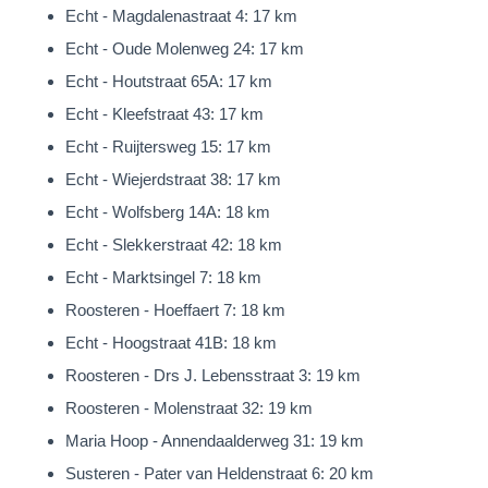
(Airco Inverters). Het betreft een energiezuinige woning en het
Echt - Magdalenastraat 4: 17 km
energielabel van deze woning is “A”!
Echt - Oude Molenweg 24: 17 km
Echt - Houtstraat 65A: 17 km
Locatie
Echt - Kleefstraat 43: 17 km
Leveroy is een landelijk dorp gelegen tussen Nederweert en
Echt - Ruijtersweg 15: 17 km
Heythuysen. In het dorp beschikt over diverse voorzieningen
Echt - Wiejerdstraat 38: 17 km
zoals een basisschool, diverse winkels zoals een bakker,
Echt - Wolfsberg 14A: 18 km
verswinkel/ijssalon, een restaurant en café. Daarnaast heeft
Echt - Slekkerstraat 42: 18 km
Leveroy een rijk verenigingsleven zoals bijvoorbeeld voetbal-
Echt - Marktsingel 7: 18 km
en tennisclub, harmonie en schutterij.
Roosteren - Hoeffaert 7: 18 km
Het centrum van Nederweert en Heythuysen met een
Echt - Hoogstraat 41B: 18 km
uitgebreid aanbod voorzieningen zoals bijv. supermarkten en
Roosteren - Drs J. Lebensstraat 3: 19 km
winkels bevindt zich op zich 10 autominuten. Tenslotte is de
Roosteren - Molenstraat 32: 19 km
op- en afrit van de snelweg A2 richting Eindhoven & Maastricht
Maria Hoop - Annendaalderweg 31: 19 km
net als Roermond goed bereikbaar.
Susteren - Pater van Heldenstraat 6: 20 km