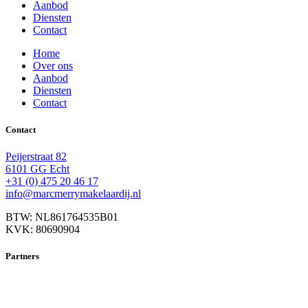
Aanbod
Diensten
Contact
Home
Over ons
Aanbod
Diensten
Contact
Contact
Peijerstraat 82
6101 GG Echt
+31 (0) 475 20 46 17
info@marcmerrymakelaardij.nl
BTW: NL861764535B01
KVK: 80690904
Partners