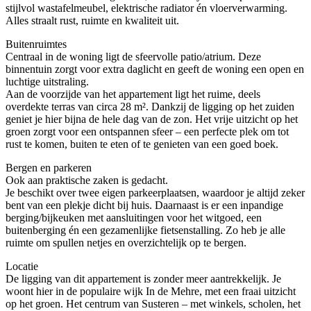
stijlvol wastafelmeubel, elektrische radiator én vloerverwarming.
Alles straalt rust, ruimte en kwaliteit uit.
Buitenruimtes
Centraal in de woning ligt de sfeervolle patio/atrium. Deze
binnentuin zorgt voor extra daglicht en geeft de woning een open en
luchtige uitstraling.
Aan de voorzijde van het appartement ligt het ruime, deels
overdekte terras van circa 28 m². Dankzij de ligging op het zuiden
geniet je hier bijna de hele dag van de zon. Het vrije uitzicht op het
groen zorgt voor een ontspannen sfeer – een perfecte plek om tot
rust te komen, buiten te eten of te genieten van een goed boek.
Bergen en parkeren
Ook aan praktische zaken is gedacht.
Je beschikt over twee eigen parkeerplaatsen, waardoor je altijd zeker
bent van een plekje dicht bij huis. Daarnaast is er een inpandige
berging/bijkeuken met aansluitingen voor het witgoed, een
buitenberging én een gezamenlijke fietsenstalling. Zo heb je alle
ruimte om spullen netjes en overzichtelijk op te bergen.
Locatie
De ligging van dit appartement is zonder meer aantrekkelijk. Je
woont hier in de populaire wijk In de Mehre, met een fraai uitzicht
op het groen. Het centrum van Susteren – met winkels, scholen, het