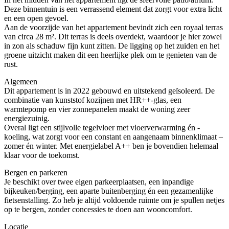
Deze binnentuin is een verrassend element dat zorgt voor extra licht
en een open gevoel.
Aan de voorzijde van het appartement bevindt zich een royaal terras
van circa 28 m². Dit terras is deels overdekt, waardoor je hier zowel
in zon als schaduw fijn kunt zitten. De ligging op het zuiden en het
groene uitzicht maken dit een heerlijke plek om te genieten van de
rust.
Algemeen
Dit appartement is in 2022 gebouwd en uitstekend geïsoleerd. De
combinatie van kunststof kozijnen met HR++-glas, een
warmtepomp en vier zonnepanelen maakt de woning zeer
energiezuinig.
Overal ligt een stijlvolle tegelvloer met vloerverwarming én -
koeling, wat zorgt voor een constant en aangenaam binnenklimaat –
zomer én winter. Met energielabel A++ ben je bovendien helemaal
klaar voor de toekomst.
Bergen en parkeren
Je beschikt over twee eigen parkeerplaatsen, een inpandige
bijkeuken/berging, een aparte buitenberging én een gezamenlijke
fietsenstalling. Zo heb je altijd voldoende ruimte om je spullen netjes
op te bergen, zonder concessies te doen aan wooncomfort.
Locatie