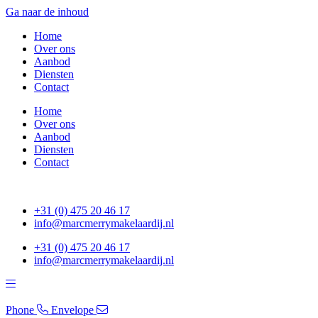
Ga naar de inhoud
Home
Over ons
Aanbod
Diensten
Contact
Home
Over ons
Aanbod
Diensten
Contact
+31 (0) 475 20 46 17
info@marcmerrymakelaardij.nl
+31 (0) 475 20 46 17
info@marcmerrymakelaardij.nl
Phone
Envelope