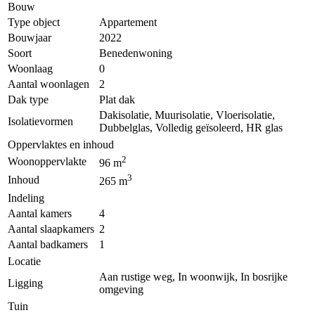
Bouw
Type object
Appartement
Bouwjaar
2022
Soort
Benedenwoning
Woonlaag
0
Aantal woonlagen
2
Dak type
Plat dak
Dakisolatie, Muurisolatie, Vloerisolatie,
Isolatievormen
Dubbelglas, Volledig geïsoleerd, HR glas
Oppervlaktes en inhoud
2
Woonoppervlakte
96 m
3
Inhoud
265 m
Indeling
Aantal kamers
4
Aantal slaapkamers
2
Aantal badkamers
1
Locatie
Aan rustige weg, In woonwijk, In bosrijke
Ligging
omgeving
Tuin