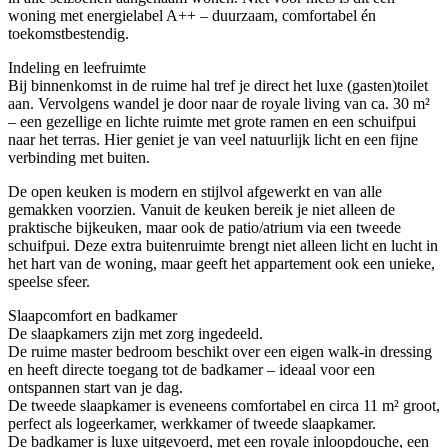
woning met energielabel A++ – duurzaam, comfortabel én
toekomstbestendig.
Indeling en leefruimte
Bij binnenkomst in de ruime hal tref je direct het luxe (gasten)toilet
aan. Vervolgens wandel je door naar de royale living van ca. 30 m²
– een gezellige en lichte ruimte met grote ramen en een schuifpui
naar het terras. Hier geniet je van veel natuurlijk licht en een fijne
verbinding met buiten.
De open keuken is modern en stijlvol afgewerkt en van alle
gemakken voorzien. Vanuit de keuken bereik je niet alleen de
praktische bijkeuken, maar ook de patio/atrium via een tweede
schuifpui. Deze extra buitenruimte brengt niet alleen licht en lucht in
het hart van de woning, maar geeft het appartement ook een unieke,
speelse sfeer.
Slaapcomfort en badkamer
De slaapkamers zijn met zorg ingedeeld.
De ruime master bedroom beschikt over een eigen walk-in dressing
en heeft directe toegang tot de badkamer – ideaal voor een
ontspannen start van je dag.
De tweede slaapkamer is eveneens comfortabel en circa 11 m² groot,
perfect als logeerkamer, werkkamer of tweede slaapkamer.
De badkamer is luxe uitgevoerd, met een royale inloopdouche, een