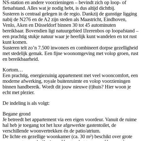
NS-station en andere voorzieningen – bevindt zich op loop- of
fietsafstand. Alles wat je nodig hebt, is dus altijd dichtbij.
Susteren is centraal gelegen in de regio. Dankzij de gunstige ligging
nabij de N276 en de A2 zijn steden als Maastricht, Eindhoven,
Venlo, Aken en Düsseldorf binnen 30 tot 45 autominuten
bereikbaar. Bovendien ligt natuurgebied IJzerenbos op loopafstand –
een prachtig stukje natuur waar je heerlijk kunt wandelen en tot rust
kunt komen.
Susteren telt zo’n 7.500 inwoners en combineert dorpse gezelligheid
met stedelijk gemak. Een fijne woonomgeving met volop groen, rust
en bereikbaarheid.
Kortom…
Een prachtig, energiezuinig appartement met veel wooncomfort, een
moderne afwerking, royale buitenruimte en volop voorzieningen
binnen handbereik. Wordt dit jouw nieuwe (t)huis? Hier woon je
echt met plezier.
De indeling is als volgt:
Begane grond
Je betreedt het appartement via een eigen voordeur. Vanuit de ruime
hal heb je toegang tot het luxe afgewerkte gastentoilet, de
verschillende woonvertrekken én de patio/atrium.
De lichte en gezellige woonkamer (ca. 30 m²) beschikt over grote