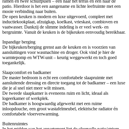
ramen en twee schuifpuien – één naar het terras en één naar de
patio. Hierdoor is het een aangename en lichte leefruimte met een
mooie verbinding naar buiten.
De open keuken is modern en luxe uitgevoerd, compleet met
inductiekookplaat, afzuigkap, koelkast, vrieskast, combioven en
vaatwasser. Dankzij de slimme indeling is er veel werk- en
bergruimte. Vanuit de keuken is de bijkeuken eenvoudig bereikbaar.
Inpandige berging
De bijkeuken/berging grenst aan de keuken en is voorzien van
aansluitingen voor wasmachine en droger. Ook vind je hier de
warmtepomp en WTW-unit – keurig weggewerkt en toch goed
toegankelijk.
Slaapcomfort en badkamer
De master bedroom is echt een comfortabele slaapruimte met
aansluitende dressing en directe toegang tot de badkamer – een luxe
die je al snel niet meer wilt missen.
De tweede slaapkamer is eveneens ruim en licht, ideaal als
logeerkamer of werkplek.
De badkamer is hoogwaardig afgewerkt met een ruime
inloopdouche, een groot wastafelmeubel, elektrische radiator én
comfortabele vloerverwarming.
Buitenruimtes
In het midden van het appartement ligt de sfeervolle patio/atrium.