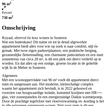
2
96 m
Perceel:
2
730 m
Omschrijving
Royaal, sfeervol én luxe wonen in Susteren
Wat een buitenkans! Dit ruime en tot in detail afgewerkte
appartement biedt alles voor wie op zoek is naar comfort, stijl én
gemak. Met twee eigen parkeerplaatsen, een praktische berging,
gezamenlijke fietsenstalling, een charmante patio/atrium en een riant
zonneterras van circa 28 m², is dit een plek om direct verliefd op te
worden. En dat alles op een rustige, groene locatie in de geliefde
wijk In de Mehre in Susteren.
Algemeen
Met een woonoppervlakte van 96 m² voelt dit appartement direct
ruim en aangenaam aan. Het moderne, kleinschalige complex
waarin het appartement zich bevindt, is in 2022 gebouwd en
voorzien van hoogwaardige isolatie, kunststof kozijnen met HR++-
glas, vier zonnepanelen én een energiezuinige Daikin warmtepomp.
Door de prachtige tegelvloer met vloerverwarming en -koeling is het
in alle seizoenen aangenaam wonen. Niet voor niets is dit een