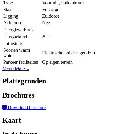
Type
Voortuin, Patio atrium
Staat
Verzorgd
Ligging
Zuidoost
Achterom
Nee
Energieverbruik
Energielabel
A++
Uitrusting
Soorten warm
Elektrische boiler eigendom
water
Parkeer faciliteiten
Op eigen terrein
Meer details...
Plattegronden
Brochures
Download brochure
Kaart