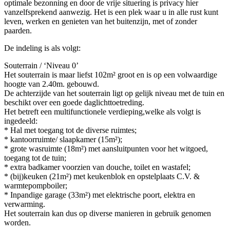
optimale bezonning en door de vrije situering is privacy hier
vanzelfsprekend aanwezig. Het is een plek waar u in alle rust kunt
leven, werken en genieten van het buitenzijn, met of zonder
paarden.
De indeling is als volgt:
Souterrain / ‘Niveau 0’
Het souterrain is maar liefst 102m² groot en is op een volwaardige
hoogte van 2.40m. gebouwd.
De achterzijde van het souterrain ligt op gelijk niveau met de tuin en
beschikt over een goede daglichttoetreding.
Het betreft een multifunctionele verdieping,welke als volgt is
ingedeeld:
* Hal met toegang tot de diverse ruimtes;
* kantoorruimte/ slaapkamer (15m²);
* grote wasruimte (18m²) met aansluitpunten voor het witgoed,
toegang tot de tuin;
* extra badkamer voorzien van douche, toilet en wastafel;
* (bij)keuken (21m²) met keukenblok en opstelplaats C.V. &
warmtepompboiler;
* Inpandige garage (33m²) met elektrische poort, elektra en
verwarming.
Het souterrain kan dus op diverse manieren in gebruik genomen
worden.