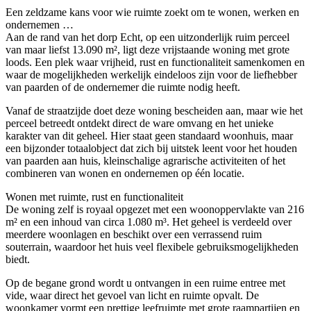
Een zeldzame kans voor wie ruimte zoekt om te wonen, werken en
ondernemen …
Aan de rand van het dorp Echt, op een uitzonderlijk ruim perceel
van maar liefst 13.090 m², ligt deze vrijstaande woning met grote
loods. Een plek waar vrijheid, rust en functionaliteit samenkomen en
waar de mogelijkheden werkelijk eindeloos zijn voor de liefhebber
van paarden of de ondernemer die ruimte nodig heeft.
Vanaf de straatzijde doet deze woning bescheiden aan, maar wie het
perceel betreedt ontdekt direct de ware omvang en het unieke
karakter van dit geheel. Hier staat geen standaard woonhuis, maar
een bijzonder totaalobject dat zich bij uitstek leent voor het houden
van paarden aan huis, kleinschalige agrarische activiteiten of het
combineren van wonen en ondernemen op één locatie.
Wonen met ruimte, rust en functionaliteit
De woning zelf is royaal opgezet met een woonoppervlakte van 216
m² en een inhoud van circa 1.080 m³. Het geheel is verdeeld over
meerdere woonlagen en beschikt over een verrassend ruim
souterrain, waardoor het huis veel flexibele gebruiksmogelijkheden
biedt.
Op de begane grond wordt u ontvangen in een ruime entree met
vide, waar direct het gevoel van licht en ruimte opvalt. De
woonkamer vormt een prettige leefruimte met grote raampartijen en