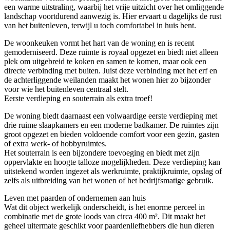
een warme uitstraling, waarbij het vrije uitzicht over het omliggende
landschap voortdurend aanwezig is. Hier ervaart u dagelijks de rust
van het buitenleven, terwijl u toch comfortabel in huis bent.
De woonkeuken vormt het hart van de woning en is recent
gemoderniseerd. Deze ruimte is royaal opgezet en biedt niet alleen
plek om uitgebreid te koken en samen te komen, maar ook een
directe verbinding met buiten. Juist deze verbinding met het erf en
de achterliggende weilanden maakt het wonen hier zo bijzonder
voor wie het buitenleven centraal stelt.
Eerste verdieping en souterrain als extra troef!
De woning biedt daarnaast een volwaardige eerste verdieping met
drie ruime slaapkamers en een moderne badkamer. De ruimtes zijn
groot opgezet en bieden voldoende comfort voor een gezin, gasten
of extra werk- of hobbyruimtes.
Het souterrain is een bijzondere toevoeging en biedt met zijn
oppervlakte en hoogte talloze mogelijkheden. Deze verdieping kan
uitstekend worden ingezet als werkruimte, praktijkruimte, opslag of
zelfs als uitbreiding van het wonen of het bedrijfsmatige gebruik.
Leven met paarden of ondernemen aan huis
Wat dit object werkelijk onderscheidt, is het enorme perceel in
combinatie met de grote loods van circa 400 m². Dit maakt het
geheel uitermate geschikt voor paardenliefhebbers die hun dieren