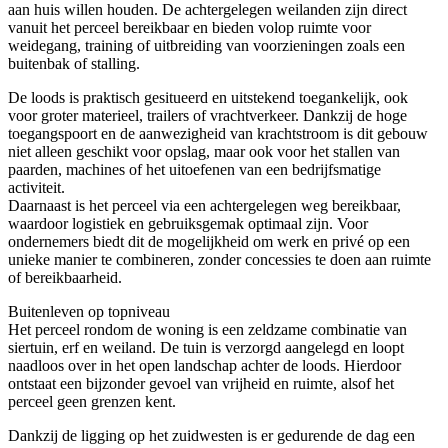
aan huis willen houden. De achtergelegen weilanden zijn direct
vanuit het perceel bereikbaar en bieden volop ruimte voor
weidegang, training of uitbreiding van voorzieningen zoals een
buitenbak of stalling.
De loods is praktisch gesitueerd en uitstekend toegankelijk, ook
voor groter materieel, trailers of vrachtverkeer. Dankzij de hoge
toegangspoort en de aanwezigheid van krachtstroom is dit gebouw
niet alleen geschikt voor opslag, maar ook voor het stallen van
paarden, machines of het uitoefenen van een bedrijfsmatige
activiteit.
Daarnaast is het perceel via een achtergelegen weg bereikbaar,
waardoor logistiek en gebruiksgemak optimaal zijn. Voor
ondernemers biedt dit de mogelijkheid om werk en privé op een
unieke manier te combineren, zonder concessies te doen aan ruimte
of bereikbaarheid.
Buitenleven op topniveau
Het perceel rondom de woning is een zeldzame combinatie van
siertuin, erf en weiland. De tuin is verzorgd aangelegd en loopt
naadloos over in het open landschap achter de loods. Hierdoor
ontstaat een bijzonder gevoel van vrijheid en ruimte, alsof het
perceel geen grenzen kent.
Dankzij de ligging op het zuidwesten is er gedurende de dag een