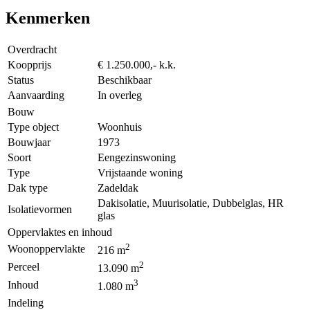
Kenmerken
Overdracht
Koopprijs
€ 1.250.000,- k.k.
Status
Beschikbaar
Aanvaarding
In overleg
Bouw
Type object
Woonhuis
Bouwjaar
1973
Soort
Eengezinswoning
Type
Vrijstaande woning
Dak type
Zadeldak
Dakisolatie, Muurisolatie, Dubbelglas, HR
Isolatievormen
glas
Oppervlaktes en inhoud
2
Woonoppervlakte
216 m
2
Perceel
13.090 m
3
Inhoud
1.080 m
Indeling