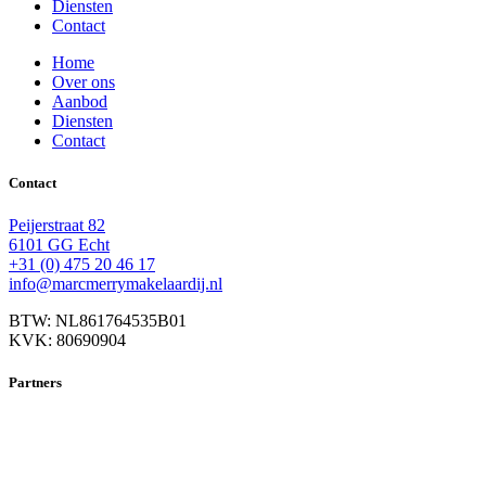
Diensten
Contact
Home
Over ons
Aanbod
Diensten
Contact
Contact
Peijerstraat 82
6101 GG Echt
+31 (0) 475 20 46 17
info@marcmerrymakelaardij.nl
BTW: NL861764535B01
KVK: 80690904
Partners