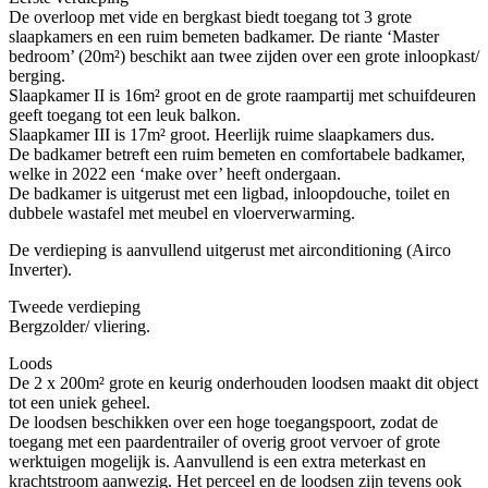
De overloop met vide en bergkast biedt toegang tot 3 grote
slaapkamers en een ruim bemeten badkamer. De riante ‘Master
bedroom’ (20m²) beschikt aan twee zijden over een grote inloopkast/
berging.
Slaapkamer II is 16m² groot en de grote raampartij met schuifdeuren
geeft toegang tot een leuk balkon.
Slaapkamer III is 17m² groot. Heerlijk ruime slaapkamers dus.
De badkamer betreft een ruim bemeten en comfortabele badkamer,
welke in 2022 een ‘make over’ heeft ondergaan.
De badkamer is uitgerust met een ligbad, inloopdouche, toilet en
dubbele wastafel met meubel en vloerverwarming.
De verdieping is aanvullend uitgerust met airconditioning (Airco
Inverter).
Tweede verdieping
Bergzolder/ vliering.
Loods
De 2 x 200m² grote en keurig onderhouden loodsen maakt dit object
tot een uniek geheel.
De loodsen beschikken over een hoge toegangspoort, zodat de
toegang met een paardentrailer of overig groot vervoer of grote
werktuigen mogelijk is. Aanvullend is een extra meterkast en
krachtstroom aanwezig. Het perceel en de loodsen zijn tevens ook