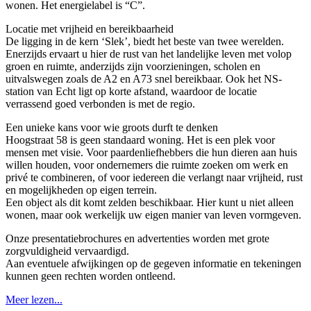
wonen. Het energielabel is “C”.
Locatie met vrijheid en bereikbaarheid
De ligging in de kern ‘Slek’, biedt het beste van twee werelden.
Enerzijds ervaart u hier de rust van het landelijke leven met volop
groen en ruimte, anderzijds zijn voorzieningen, scholen en
uitvalswegen zoals de A2 en A73 snel bereikbaar. Ook het NS-
station van Echt ligt op korte afstand, waardoor de locatie
verrassend goed verbonden is met de regio.
Een unieke kans voor wie groots durft te denken
Hoogstraat 58 is geen standaard woning. Het is een plek voor
mensen met visie. Voor paardenliefhebbers die hun dieren aan huis
willen houden, voor ondernemers die ruimte zoeken om werk en
privé te combineren, of voor iedereen die verlangt naar vrijheid, rust
en mogelijkheden op eigen terrein.
Een object als dit komt zelden beschikbaar. Hier kunt u niet alleen
wonen, maar ook werkelijk uw eigen manier van leven vormgeven.
Onze presentatiebrochures en advertenties worden met grote
zorgvuldigheid vervaardigd.
Aan eventuele afwijkingen op de gegeven informatie en tekeningen
kunnen geen rechten worden ontleend.
Meer lezen...