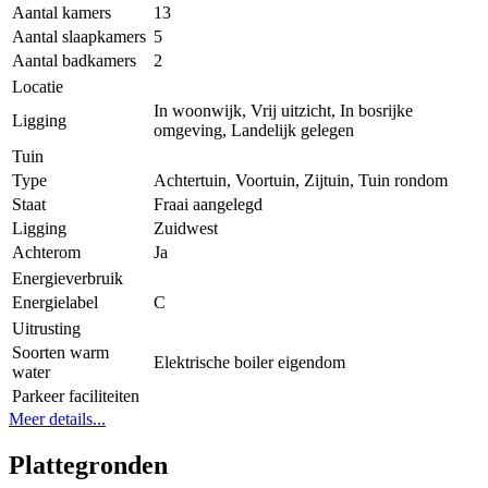
Aantal kamers
13
Aantal slaapkamers
5
Aantal badkamers
2
Locatie
In woonwijk, Vrij uitzicht, In bosrijke
Ligging
omgeving, Landelijk gelegen
Tuin
Type
Achtertuin, Voortuin, Zijtuin, Tuin rondom
Staat
Fraai aangelegd
Ligging
Zuidwest
Achterom
Ja
Energieverbruik
Energielabel
C
Uitrusting
Soorten warm
Elektrische boiler eigendom
water
Parkeer faciliteiten
Meer details...
Plattegronden