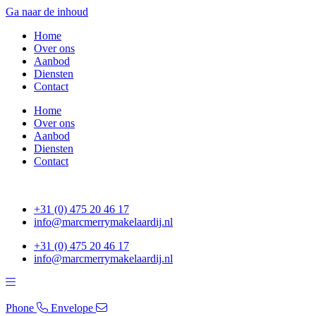
Ga naar de inhoud
Home
Over ons
Aanbod
Diensten
Contact
Home
Over ons
Aanbod
Diensten
Contact
+31 (0) 475 20 46 17
info@marcmerrymakelaardij.nl
+31 (0) 475 20 46 17
info@marcmerrymakelaardij.nl
Phone
Envelope