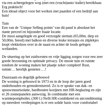
via een achtergelegen weg (met een (vracht)auto/ trailer) bereikbaar.
Erg praktisch!
Een ideaal object voor het werken met paarden of een bedrijf aan
huis!
Tuin
Een van de ‘Unique Selling points’ van dit pand is absoluut het
riante perceel en bijzonder fraaie locatie.
De mooi aangelegde en goed verzorgde siertuin (65,00m. diep en
50,00m. breed) met balkon en diverse leuke terrasjes en zitplekjes
loopt vlekkeloos over in de naast en achter de loods gelegen
weilanden.
De situering op het zuidwesten en vrije ligging zorgen voor een zeer
goede bezonning en optimale privacy. De mooie tuin en ruimte
rondom de woning maken het plaatje zeker compleet! Rust,
ruimte… heerlijk genieten …!
Duurzaam en degelijk gebouwd
De woning is gebouwd in 1973 en in de loop der jaren goed
onderhouden en gemoderniseerd. Zo is er sprake van dak- en
spouwmuurisolatie, hardhouten kozijnen met HR-beglazing en zijn
er 26 zonnepanelen aanwezig. In combinatie met een
warmtepompboiler, (300 l.) Nefit HR-combiketel en airconditioning
op meerdere verdiepingen is er een solide basis voor comfortabel