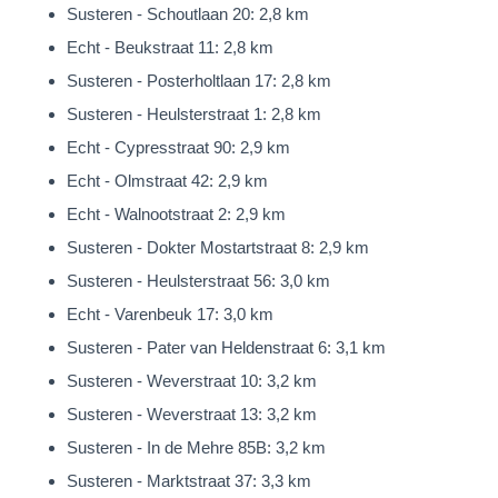
gerealiseerd.
Susteren - Schoutlaan 20: 2,8 km
Er is hierdoor meer dan voldoende ruimte voor het parkeren
Echt - Beukstraat 11: 2,8 km
van twee á drie auto’s.
Susteren - Posterholtlaan 17: 2,8 km
Susteren - Heulsterstraat 1: 2,8 km
Algemeen
Echt - Cypresstraat 90: 2,9 km
Het betreft een degelijk gebouwde en energiezuinige woning.
Echt - Olmstraat 42: 2,9 km
Niet voor niets met energielabel “A”.
Echt - Walnootstraat 2: 2,9 km
De woning is voorzien van een zeer goed isolatiepakket en
Susteren - Dokter Mostartstraat 8: 2,9 km
kunststof kozijnen met HR++ beglazing.
Susteren - Heulsterstraat 56: 3,0 km
De verwarming betreft een HR Combiketel en de gehele
Echt - Varenbeuk 17: 3,0 km
begane grond is uitgerust met vloerverwarming.
Susteren - Pater van Heldenstraat 6: 3,1 km
Aanvullend beschikt de woning over 18 zonnepanelen
Susteren - Weverstraat 10: 3,2 km
(375WP) en airconditioning (Airco Inverters) op de begane
Susteren - Weverstraat 13: 3,2 km
grond én de 1e verdieping. Zeer comfortabel!
Susteren - In de Mehre 85B: 3,2 km
Locatie
Susteren - Marktstraat 37: 3,3 km