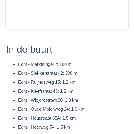
staat in directe verbinding met de living. Mooi en praktisch
ingedeeld!
De ‘leefkeuken’ (20m²) is uitgerust met een luxe & modern
vormgegeven installatie voorzien van een kook/ spoeleiland,
veel bergruimte en de navolgende apparatuur: gaskookplaat,
In de buurt
afzuigkap, koelkast, combioven, combi-stoomoven en
vaatwasser. De openslaande deuren zorgen voor een optimaal
Echt - Marktsingel 7: 100 m
contact met- en toegang tot het overdekt terras en de tuin.
Echt - Slekkerstraat 42: 300 m
Echt - Ruijtersweg 15: 1,2 km
De keuken geeft tevens toegang tot een fijne bijkeuken/
Echt - Kleefstraat 43: 1,2 km
berging, alwaar een keukenblok en uiteraard de aansluitpunten
Echt - Wiejerdstraat 38: 1,3 km
voor het witgoed aanwezig zijn.
Echt - Oude Molenweg 24: 1,3 km
De gehele begane grond is uitgerust met vloerverwarming en
Echt - Houtstraat 65A: 1,5 km
aanvullend airconditioning (Airco Inverter).
Echt - Heerweg 54: 1,5 km