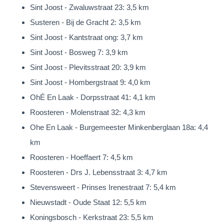
De woning is gelegen in dorpskern ‘Slek’. Een prachtige
Sint Joost - Zwaluwstraat 23: 3,5 km
locatie.
Susteren - Bij de Gracht 2: 3,5 km
‘Slek’ is een kleine dorpskern met een bloeiend en divers
Sint Joost - Kantstraat ong: 3,7 km
verenigingsleven voor o.a. sport en muziek.
Sint Joost - Bosweg 7: 3,9 km
Kern ‘Slek’ is onderdeel van de gemeente Echt-Susteren en
Sint Joost - Plevitsstraat 20: 3,9 km
wordt gekenmerkt door woningen met ruime percelen, het vele
Sint Joost - Hombergstraat 9: 4,0 km
‘groen’ in de straten en ligging nabij de natuur. U kunt hier dus
OhÉ En Laak - Dorpsstraat 41: 4,1 km
heerlijk wandelen, fietsen en recreëren en optimaal genieten
Roosteren - Molenstraat 32: 4,3 km
van de heerlijke rust die de locatie te bieden heeft.
Ohe En Laak - Burgemeester Minkenberglaan 18a: 4,4
‘De Slek’ grenst direct aan Echt met een eigen NS-station en
km
een uitstekend centrale ligging in de regio. Verbindingswegen
Roosteren - Hoeffaert 7: 4,5 km
als N276 en autosnelwegen A2 en A73 zijn snel bereikbaar.
Roosteren - Drs J. Lebensstraat 3: 4,7 km
Echt beschikt over alle voorzieningen en diverse scholen en
Stevensweert - Prinses Irenestraat 7: 5,4 km
sportclubs zijn in de directe omgeving aanwezig.
Nieuwstadt - Oude Staat 12: 5,5 km
Koningsbosch - Kerkstraat 23: 5,5 km
Onze presentatiebrochures en advertenties worden met grote