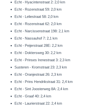
Echt - Hyacintenstraat 2: 2,0 km
slaapkamers en de badkamer.
Echt - Rozenstraat 59: 2,0 km
De slaapkamers zijn respectievelijk 410 x 380, 380 x 361 met
Echt - Leliestraat 58: 2,0 km
wastafel, 380 x 361 en 380 x 278cm. groot.
Echt - Rozenstraat 62: 2,0 km
De ruim bemeten badkamer is stijlvol afgewerkt en is uitgerust
Echt - Narcissenstraat 198: 2,1 km
met een ligbad, ruime inloopdouche en dubbele wastafel met
Echt - Nassauhof 7: 2,1 km
meubel en opbergkastje.
Echt - Peijerstraat 28E: 2,2 km
Echt - Doktersweg 30: 2,2 km
De eerste verdieping is voorzien van airconditioning.
Echt - Prinses Irenestraat 3: 2,3 km
Tweede verdieping
Susteren - Kromstraat 23: 2,3 km
De 2e verdieping is bereikbaar middels een vlizotrap.
Echt - Oranjestraat 26: 2,3 km
Momenteel is hier reeds een hobbykamer aanwezig.
Echt - Prins Hendrikstraat 31: 2,4 km
Het plaatsen van een vaste trap en realiseren van een extra
Echt - Sint Joosterweg 8A: 2,4 km
slaapkamer met behoud van voldoende bergruimte
Echt - Graaf 40: 2,4 km
behoort tot de mogelijkheden Hiervoor zal het plaatsen van
Echt - Laurierstraat 22: 2,4 km