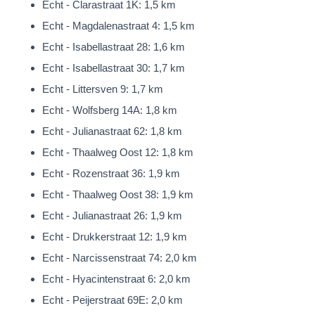
Echt - Clarastraat 1K: 1,5 km
Multifunctioneel gebouw | Praktijk aan huis | Mantelzorgwoning
Echt - Magdalenastraat 4: 1,5 km
In de tuin is een volwaardig gebouwd, volledig geïsoleerd en
Echt - Isabellastraat 28: 1,6 km
luxe afgewerkt gebouw gerealiseerd.
Echt - Isabellastraat 30: 1,7 km
Hierin is momenteel een praktijk aan huis gevestigd. De
Echt - Littersven 9: 1,7 km
praktijkruimte is 32m² groot en is uitgerust met een
Echt - Wolfsberg 14A: 1,8 km
keukenblok (met spoelbak en warm & koud water) en toilet.
Echt - Julianastraat 62: 1,8 km
Tevens beschikt het gebouw over een fijne bergruimte (11m²)
Echt - Thaalweg Oost 12: 1,8 km
en kleine bergzolder. Uiteraard kan het gebouw op diverse
Echt - Rozenstraat 36: 1,9 km
andere manieren in gebruik genomen worden.
Echt - Thaalweg Oost 38: 1,9 km
Wellicht de ideale mogelijkheid voor een mantelzorgwoning
Echt - Julianastraat 26: 1,9 km
(mits toegestaan door de gemeente)?!
Echt - Drukkerstraat 12: 1,9 km
Of voor uw hobby’s of ‘chillroom/ mancave/ bar aan huis’… ?!
Echt - Narcissenstraat 74: 2,0 km
Absoluut een multifunctioneel gebouw!
Echt - Hyacintenstraat 6: 2,0 km
Eerste Verdieping
Echt - Peijerstraat 69E: 2,0 km
Een ruime overloop met separaat toilet geeft toegang tot vier