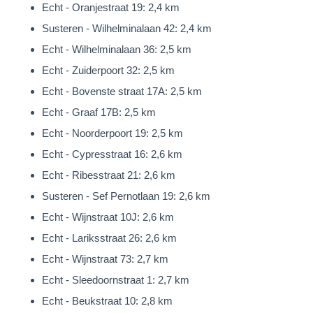
een dakkapel ook zeer waarschijnlijk noodzakelijk zijn.
Echt - Oranjestraat 19: 2,4 km
Susteren - Wilhelminalaan 42: 2,4 km
Tuin & dubbele oprit
Echt - Wilhelminalaan 36: 2,5 km
De mooi aangelegde tuin maakt het plaatje absoluut compleet!
Echt - Zuiderpoort 32: 2,5 km
Het betreft een ruime tuin, ca. 27.00m. diep en 14.00m. breed,
Echt - Bovenste straat 17A: 2,5 km
welke mooi is aangelegd en door de gunstige ligging en
Echt - Graaf 17B: 2,5 km
situering op het (zuid)oosten een goede bezonning & optimale
Echt - Noorderpoort 19: 2,5 km
privacy te bieden heeft. De tuin beschikt o.a. over twee grote
Echt - Cypresstraat 16: 2,6 km
terrassen met een fraaie aluminium overkapping aan de
Echt - Ribesstraat 21: 2,6 km
woning en een houten overkapping aan het bijgebouw. Tevens
Susteren - Sef Pernotlaan 19: 2,6 km
is een handige berging aanwezig. De fraaie groene
Echt - Wijnstraat 10J: 2,6 km
erfafscheidingen zorgen ervoor dat de tuin geheel omsloten is.
Echt - Lariksstraat 26: 2,6 km
Heerlijk genieten!
Echt - Wijnstraat 73: 2,7 km
Ook de voortuin is mooi aangelegd en tevens slim ingericht.
Echt - Sleedoornstraat 1: 2,7 km
Zowel aan de linker- als rechterzijde is nameljik een oprit
Echt - Beukstraat 10: 2,8 km