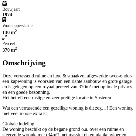
Bouwjaar:
1974
Woonoppervlakte:
2
130 m
Perceel:
2
370 m
Omschrijving
Deze verrassend ruime en luxe & smaakvol afgewerkte twee-onder-
een-kapwoning is voorzien van een riante aanbouw en grote garage
en is gelegen op een royaal perceel van 370m² met optimale privacy
en een goede bezonning.
Het betreft een rustige en zeer prettige locatie in Susteren.
Wat een verrassende een gezellige woning is dit zeg…! Een woning
met veel mooie extra’s!
Globale indeling
De woning beschikt op de begane grond o.a. over een ruime en
sfeervolle woonkamer (34m²) met massief eiken plankenvloer en