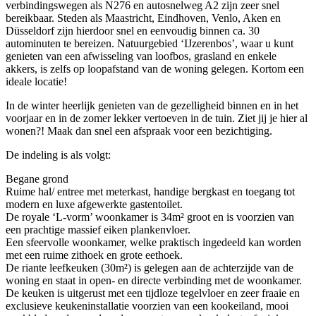
verbindingswegen als N276 en autosnelweg A2 zijn zeer snel
bereikbaar. Steden als Maastricht, Eindhoven, Venlo, Aken en
Düsseldorf zijn hierdoor snel en eenvoudig binnen ca. 30
autominuten te bereizen. Natuurgebied ‘IJzerenbos’, waar u kunt
genieten van een afwisseling van loofbos, grasland en enkele
akkers, is zelfs op loopafstand van de woning gelegen. Kortom een
ideale locatie!
In de winter heerlijk genieten van de gezelligheid binnen en in het
voorjaar en in de zomer lekker vertoeven in de tuin. Ziet jij je hier al
wonen?! Maak dan snel een afspraak voor een bezichtiging.
De indeling is als volgt:
Begane grond
Ruime hal/ entree met meterkast, handige bergkast en toegang tot
modern en luxe afgewerkte gastentoilet.
De royale ‘L-vorm’ woonkamer is 34m² groot en is voorzien van
een prachtige massief eiken plankenvloer.
Een sfeervolle woonkamer, welke praktisch ingedeeld kan worden
met een ruime zithoek en grote eethoek.
De riante leefkeuken (30m²) is gelegen aan de achterzijde van de
woning en staat in open- en directe verbinding met de woonkamer.
De keuken is uitgerust met een tijdloze tegelvloer en zeer fraaie en
exclusieve keukeninstallatie voorzien van een kookeiland, mooi