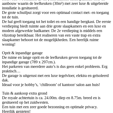
aanbouw waarin de leefkeuken (30m²) met zeer luxe & uitgebreide
installatie is gesitueerd.
De grote schuifpui zorgt voor een optimaal contact met- en toegang
tot de tuin.
De hal geeft toegang tot het toilet en een handige bergkast. De eerste
verdieping biedt ruimte aan drie grote slaapkamers en een luxe en
modern afgewerkte badkamer. De 2e verdieping is middels een
vlizotrap bereikbaar. Het realiseren van een vaste trap en extra
slaapkamer behoort tot de mogelijkheden. Een heerlijk ruime
woning!
Oprit & inpandige garage
De ruime en lange oprit en de leefkeuken geven toegang tot de
inpandige garage (789 x 297cm.).
Het parkeren van meerdere auto’s is dus geen enkel probleem. Erg
praktisch…
De garage is uitgerust met een luxe tegelvloer, elektra en geïsoleerd
dak.
Ideaal voor je hobby’s, ‘chillroom’ of kantoor/ salon aan huis!
Tuin & aankoop extra grond
De royale achtertuin is ca. 24.00m. diep en 8.75m. breed en is
gesitueerd op het zuidwesten.
Een tuin met een zeer goede bezonning en optimale privacy.
Heerlijk genieten!