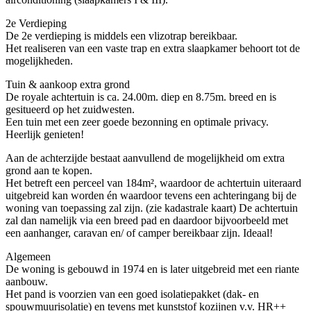
2e Verdieping
De 2e verdieping is middels een vlizotrap bereikbaar.
Het realiseren van een vaste trap en extra slaapkamer behoort tot de
mogelijkheden.
Tuin & aankoop extra grond
De royale achtertuin is ca. 24.00m. diep en 8.75m. breed en is
gesitueerd op het zuidwesten.
Een tuin met een zeer goede bezonning en optimale privacy.
Heerlijk genieten!
Aan de achterzijde bestaat aanvullend de mogelijkheid om extra
grond aan te kopen.
Het betreft een perceel van 184m², waardoor de achtertuin uiteraard
uitgebreid kan worden én waardoor tevens een achteringang bij de
woning van toepassing zal zijn. (zie kadastrale kaart) De achtertuin
zal dan namelijk via een breed pad en daardoor bijvoorbeeld met
een aanhanger, caravan en/ of camper bereikbaar zijn. Ideaal!
Algemeen
De woning is gebouwd in 1974 en is later uitgebreid met een riante
aanbouw.
Het pand is voorzien van een goed isolatiepakket (dak- en
spouwmuurisolatie) en tevens met kunststof kozijnen v.v. HR++