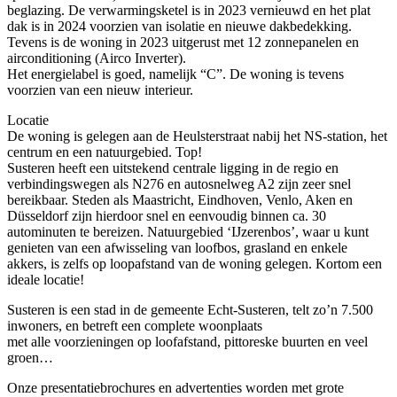
beglazing. De verwarmingsketel is in 2023 vernieuwd en het plat
dak is in 2024 voorzien van isolatie en nieuwe dakbedekking.
Tevens is de woning in 2023 uitgerust met 12 zonnepanelen en
airconditioning (Airco Inverter).
Het energielabel is goed, namelijk “C”. De woning is tevens
voorzien van een nieuw interieur.
Locatie
De woning is gelegen aan de Heulsterstraat nabij het NS-station, het
centrum en een natuurgebied. Top!
Susteren heeft een uitstekend centrale ligging in de regio en
verbindingswegen als N276 en autosnelweg A2 zijn zeer snel
bereikbaar. Steden als Maastricht, Eindhoven, Venlo, Aken en
Düsseldorf zijn hierdoor snel en eenvoudig binnen ca. 30
autominuten te bereizen. Natuurgebied ‘IJzerenbos’, waar u kunt
genieten van een afwisseling van loofbos, grasland en enkele
akkers, is zelfs op loopafstand van de woning gelegen. Kortom een
ideale locatie!
Susteren is een stad in de gemeente Echt-Susteren, telt zo’n 7.500
inwoners, en betreft een complete woonplaats
met alle voorzieningen op loofafstand, pittoreske buurten en veel
groen…
Onze presentatiebrochures en advertenties worden met grote