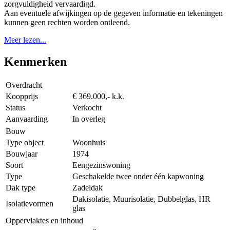
zorgvuldigheid vervaardigd.
Aan eventuele afwijkingen op de gegeven informatie en tekeningen
kunnen geen rechten worden ontleend.
Meer lezen...
Kenmerken
Overdracht
Koopprijs
€ 369.000,- k.k.
Status
Verkocht
Aanvaarding
In overleg
Bouw
Type object
Woonhuis
Bouwjaar
1974
Soort
Eengezinswoning
Type
Geschakelde twee onder één kapwoning
Dak type
Zadeldak
Dakisolatie, Muurisolatie, Dubbelglas, HR
Isolatievormen
glas
Oppervlaktes en inhoud