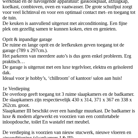
werkblad en de navolgende apparatuur: gaskookplaat, afzuigkap,
koelkast, combioven, oven en vaatwasser. De grote schuifpui zorgt
voor veel lichtinval en voor een optimaal contact met- en toegang tot
de tuin.
De keuken is aanvullend uitgerust met airconditioning. Een fijne
plek om gezellig samen te kunnen koken, eten en genieten.
Oprit & inpandige garage
De ruime en lange oprit en de leefkeuken geven toegang tot de
garage (789 x 297cm.).
Het parkeren van meerdere auto’s is dus geen enkel probleem. Erg
praktisch…
De garage is uitgerust met een luxe tegelvloer, elektra en geïsoleerd
dak.
Ideaal voor je hobby’s, ‘chillroom’ of kantoor/ salon aan huis!
1e Verdieping
De overloop geeft toegang tot 3 ruime slaapkamers en de badkamer.
De slaapkamers zijn respectievelijk 430 x 314, 371 x 367 en 338 x
262cm. groot.
Slaapkamer III beschikt over een handige muurkast. De badkamer is
luxe & modern afgewerkt en voorzien van een comfortabele
inloopdouche, toilet En wastafel met meubel.
De verdieping is voorzien van nieuw stucwerk, nieuwe vloeren en
airconditioning (slaapkamers I & III).