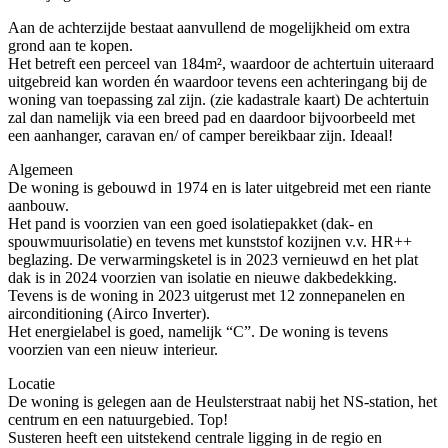
Aan de achterzijde bestaat aanvullend de mogelijkheid om extra
grond aan te kopen.
Het betreft een perceel van 184m², waardoor de achtertuin uiteraard
uitgebreid kan worden én waardoor tevens een achteringang bij de
woning van toepassing zal zijn. (zie kadastrale kaart) De achtertuin
zal dan namelijk via een breed pad en daardoor bijvoorbeeld met
een aanhanger, caravan en/ of camper bereikbaar zijn. Ideaal!
Algemeen
De woning is gebouwd in 1974 en is later uitgebreid met een riante
aanbouw.
Het pand is voorzien van een goed isolatiepakket (dak- en
spouwmuurisolatie) en tevens met kunststof kozijnen v.v. HR++
beglazing. De verwarmingsketel is in 2023 vernieuwd en het plat
dak is in 2024 voorzien van isolatie en nieuwe dakbedekking.
Tevens is de woning in 2023 uitgerust met 12 zonnepanelen en
airconditioning (Airco Inverter).
Het energielabel is goed, namelijk “C”. De woning is tevens
voorzien van een nieuw interieur.
Locatie
De woning is gelegen aan de Heulsterstraat nabij het NS-station, het
centrum en een natuurgebied. Top!
Susteren heeft een uitstekend centrale ligging in de regio en