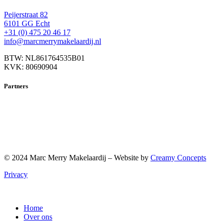
Peijerstraat 82
6101 GG Echt
+31 (0) 475 20 46 17
info@marcmerrymakelaardij.nl
BTW: NL861764535B01
KVK: 80690904
Partners
© 2024 Marc Merry Makelaardij – Website by
Creamy Concepts
Privacy
Home
Over ons