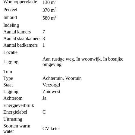
2
Woonoppervlakte
130 m
2
Perceel
370 m
3
Inhoud
580 m
Indeling
Aantal kamers
7
Aantal slaapkamers
3
Aantal badkamers
1
Locatie
Aan rustige weg, In woonwijk, In bosrijke
Ligging
omgeving
Tuin
Type
Achtertuin, Voortuin
Staat
Verzorgd
Ligging
Zuidwest
Achterom
Ja
Energieverbruik
Energielabel
C
Uitrusting
Soorten warm
CV ketel
water