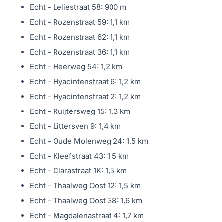
Stevensweert en Ohé en Laak. Ook het NS station,
Echt - Leliestraat 58: 900 m
diverse scholen en sportclubs zijn in de directe
Echt - Rozenstraat 59: 1,1 km
omgeving aanwezig. Daarnaast zijn belangrijke
Echt - Rozenstraat 62: 1,1 km
verbindingswegen als de N276 en autosnelwegen A2 en
Echt - Rozenstraat 36: 1,1 km
A73 richting Maastricht, Eindhoven, Venlo en Düsseldorf
Echt - Heerweg 54: 1,2 km
binnen enkele minuten bereikbaar.
Echt - Hyacintenstraat 6: 1,2 km
Echt - Hyacintenstraat 2: 1,2 km
Onze presentatiebrochures en advertenties worden met
Echt - Ruijtersweg 15: 1,3 km
grote zorgvuldigheid vervaardigd.
Echt - Littersven 9: 1,4 km
Aan eventuele afwijkingen op de gegeven informatie en
Echt - Oude Molenweg 24: 1,5 km
tekeningen kunnen geen rechten worden ontleend.
Echt - Kleefstraat 43: 1,5 km
Echt - Clarastraat 1K: 1,5 km
Echt - Thaalweg Oost 12: 1,5 km
Echt - Thaalweg Oost 38: 1,6 km
Echt - Magdalenastraat 4: 1,7 km