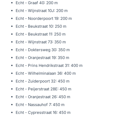
Echt - Graaf 40: 200 m
Aan de zijde van het pand (in de Walstraat) is een enkel
Echt - Wijnstraat 10J: 200 m
door jou te gebruiken privé parkeerplaats gelegen.
Echt - Noorderpoort 19: 200 m
Op de begane grond bevindt zich een berging. Deze is
Echt - Beukstraat 10: 250 m
ca. 6m² groot.
Echt - Beukstraat 11: 250 m
Algemeen
Echt - Wijnstraat 73: 350 m
Het pand is in 2006 verbouwd tot appartementen en is
Echt - Doktersweg 30: 350 m
toen helemaal gestript en gerenoveerd.
Echt - Oranjestraat 19: 350 m
De huidige eigenaar heeft het appartement de afgelopen
Echt - Prins Hendrikstraat 31: 400 m
jaren op fraaie en smaakvolle wijze afgewerkt.
Echt - Wilhelminalaan 36: 400 m
Het gehele appartement is voorzien van hardhouten
Echt - Zuiderpoort 32: 450 m
kozijnen (schilderwerk juni 2021!) met dubbele beglazing
Echt - Peijerstraat 28E: 450 m
en is geheel uitgerust met rolluiken. De
Echt - Oranjestraat 26: 450 m
verwarmingsketel betreft een HR Combiketel van
Echt - Nassauhof 7: 450 m
bouwjaar 2006.
Echt - Cypresstraat 16: 450 m