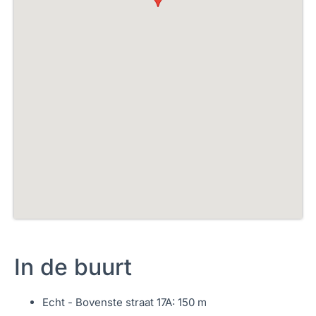
bij slaapkamer I gebruikt worden.
Mooi afgewerkt is ook zeker de badkamer. Deze is
geheel betegeld en voorzien van ligbad met
douchevoorziening, wastafel met meubel/ kast en
zwevend toilet. Tevens is in de badkamer een handige
muurkast aanwezig.
Dakterras
‘Last but not least’ het dakterras. Het dakterras is 9m²
groot, luxe afgewerkt met houten vloerplanken
en tevens voor ca. de helft overdekt. Een heel sfeervol
plekje om in alle rust en met een optimale privacy
In de buurt
te kunnen genieten van een heerlijk drankje.
Echt - Bovenste straat 17A: 150 m
Parkeerplaats/ berging