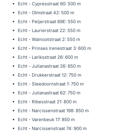
Echt - Cypresstraat 90: 500 m
Vereniging van Eigenaren
Echt - Olmstraat 42: 500 m
Als eigenaar van het appartement wordt u van
Echt - Peijerstraat 69E: 550 m
rechtswege lid van de Vereniging van Eigenaren.
Echt - Laurierstraat 22: 550 m
Deze is goed georganiseerd en de servicekosten
Echt - Walnootstraat 2: 550 m
bedragen € 150,– per maand.
Echt - Prinses Irenestraat 3: 600 m
Locatie
Echt - Lariksstraat 26: 600 m
Het pand is gelegen aan de rand van het centrum van
Echt - Julianastraat 26: 650 m
Echt.
Echt - Drukkerstraat 12: 750 m
Een perfecte locatie dus, want alle voorzieningen zijn op
Echt - Sleedoornstraat 1: 750 m
loopafstand van de woning gelegen.
Echt - Julianastraat 62: 750 m
Wilt u heerlijk ontspannen en een lekker stukje wandelen
Echt - Ribesstraat 21: 800 m
of fietsen, dan kan dat in de nabijgelegen
Echt - Narcissenstraat 198: 850 m
natuurgebieden
Echt - Varenbeuk 17: 850 m
‘De Doort’ en ‘t Kranenbroek’ of langs de Maasplassen in
Echt - Narcissenstraat 74: 900 m