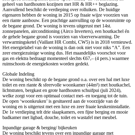
geheel van hardhouten kozijnen met HR & HR++ beglazing.
Aanvullend beschikt de verdieping over rolluiken. De huidige
eigenaren hebben de woning in 2015 op fraaie wijze voorzien van
een riante aanbouw. Een prachtige aanvulling op de woonruimte op
de begane grond. De woning is tevens uitgerust met 14st.
zonnepanelen, airconditioning (Airco Inverters), een houtkachel én
de gehele begane grond is voorzien van vloerverwarming. De
verwarmingsketel (Vaillant HR Combi, CW5) is in 2018 vernieuwd.
Het energielabel van de woning is dan ook niet voor niks “A”. Een
zeer energiezuinige woning dus. Het maandelijks voorschot voor
gas en elektra bedraagt momenteel slechts €67,– (4 pers.) waarmee
ruimschoots de energiekosten worden gedekt.
Globale Indeling
De woning beschikt op de begane grond o.a. over een hal met luxe
toilet en een riante & sfeervolle woonkamer (44m²) met houtkachel,
lichtstraten, bergkast en grote hardhouten schuifpui (juli 2024),
welke zorgt voor een optimaal contact met- en toegang tot de tuin.
De open ‘woonkeuken’ is gesitueerd aan de voorzijde van de
woning en is uitgerust met een luxe en zeer fraaie keukeninstallatie.
De 1e verdieping telt drie slaapkamers, een fijne berging en mooie
badkamer met ligbad, douche, toilet en wastafel met meubel.
Inpandige garage & berging/ bijkeuken
De woning beschikt tevens over een inpandige garage met