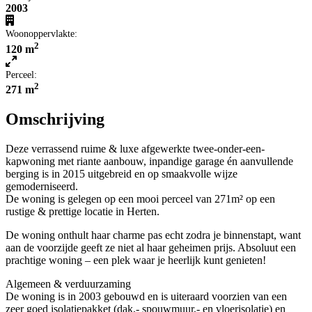
2003
Woonoppervlakte:
2
120 m
Perceel:
2
271 m
Omschrijving
Deze verrassend ruime & luxe afgewerkte twee-onder-een-
kapwoning met riante aanbouw, inpandige garage én aanvullende
berging is in 2015 uitgebreid en op smaakvolle wijze
gemoderniseerd.
De woning is gelegen op een mooi perceel van 271m² op een
rustige & prettige locatie in Herten.
De woning onthult haar charme pas echt zodra je binnenstapt, want
aan de voorzijde geeft ze niet al haar geheimen prijs. Absoluut een
prachtige woning – een plek waar je heerlijk kunt genieten!
Algemeen & verduurzaming
De woning is in 2003 gebouwd en is uiteraard voorzien van een
zeer goed isolatiepakket (dak,- spouwmuur,- en vloerisolatie) en