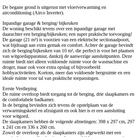
De begane grond is uitgerust met vloerverwarming en
airconditioning (Airco Inverter).
Inpandige garage & berging/ bijkeuken
De woning beschikt tevens over een inpandige garage met
daarachter een berging/bijkeuken; een super praktische toevoeging!
De garage (21 m²) is voorzien van een elektrische sectionaalpoort,
wat bijdraagt aan extra gemak en comfort. Achter de garage bevindt
zich de berging/bijkeuken van 10 m², die perfect is voor het plaatsen
van witgoedapparatuur, dankzij de aanwezige aansluitpunten. Deze
ruimte biedt niet alleen voldoende ruimte voor de wasmachine en
droger, maar ook voor extra opslag of bijvoorbeeld
hobbyactiviteiten. Kortom, meer dan voldoende bergruimte en een
ideale ruimte voor tal van praktische toepassingen.
Eerste Verdieping
De ruime overloop biedt toegang tot de berging, drie slaapkamers en
de comfortabele badkamer.
In de berging bevinden zich tevens de opstelplaats van de
verwarmingsketel en afzuigunit en ook hier is er een aansluiting
voor witgoed.
De slaapkamers hebben de volgende afmetingen: 398 x 297 cm, 297
x 241 cm en 336 x 260 cm.
Zowel de overloop als de slaapkamers zijn afgewerkt met een