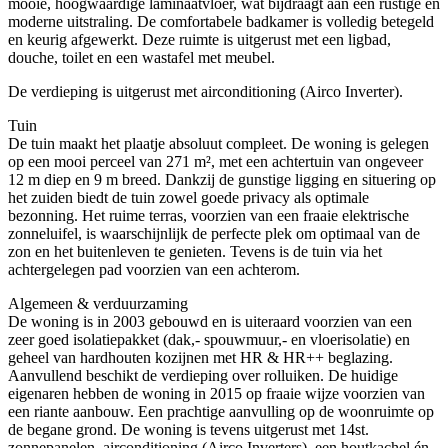
mooie, hoogwaardige laminaatvloer, wat bijdraagt aan een rustige en
moderne uitstraling. De comfortabele badkamer is volledig betegeld
en keurig afgewerkt. Deze ruimte is uitgerust met een ligbad,
douche, toilet en een wastafel met meubel.
De verdieping is uitgerust met airconditioning (Airco Inverter).
Tuin
De tuin maakt het plaatje absoluut compleet. De woning is gelegen
op een mooi perceel van 271 m², met een achtertuin van ongeveer
12 m diep en 9 m breed. Dankzij de gunstige ligging en situering op
het zuiden biedt de tuin zowel goede privacy als optimale
bezonning. Het ruime terras, voorzien van een fraaie elektrische
zonneluifel, is waarschijnlijk de perfecte plek om optimaal van de
zon en het buitenleven te genieten. Tevens is de tuin via het
achtergelegen pad voorzien van een achterom.
Algemeen & verduurzaming
De woning is in 2003 gebouwd en is uiteraard voorzien van een
zeer goed isolatiepakket (dak,- spouwmuur,- en vloerisolatie) en
geheel van hardhouten kozijnen met HR & HR++ beglazing.
Aanvullend beschikt de verdieping over rolluiken. De huidige
eigenaren hebben de woning in 2015 op fraaie wijze voorzien van
een riante aanbouw. Een prachtige aanvulling op de woonruimte op
de begane grond. De woning is tevens uitgerust met 14st.
zonnepanelen, airconditioning (Airco Inverters), een houtkachel én