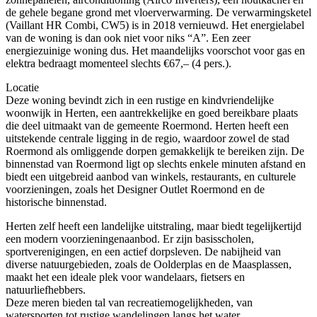
de gehele begane grond met vloerverwarming. De verwarmingsketel
(Vaillant HR Combi, CW5) is in 2018 vernieuwd. Het energielabel
van de woning is dan ook niet voor niks “A”. Een zeer
energiezuinige woning dus. Het maandelijks voorschot voor gas en
elektra bedraagt momenteel slechts €67,– (4 pers.).
Locatie
Deze woning bevindt zich in een rustige en kindvriendelijke
woonwijk in Herten, een aantrekkelijke en goed bereikbare plaats
die deel uitmaakt van de gemeente Roermond. Herten heeft een
uitstekende centrale ligging in de regio, waardoor zowel de stad
Roermond als omliggende dorpen gemakkelijk te bereiken zijn. De
binnenstad van Roermond ligt op slechts enkele minuten afstand en
biedt een uitgebreid aanbod van winkels, restaurants, en culturele
voorzieningen, zoals het Designer Outlet Roermond en de
historische binnenstad.
Herten zelf heeft een landelijke uitstraling, maar biedt tegelijkertijd
een modern voorzieningenaanbod. Er zijn basisscholen,
sportverenigingen, en een actief dorpsleven. De nabijheid van
diverse natuurgebieden, zoals de Oolderplas en de Maasplassen,
maakt het een ideale plek voor wandelaars, fietsers en
natuurliefhebbers.
Deze meren bieden tal van recreatiemogelijkheden, van
watersporten tot rustige wandelingen langs het water.