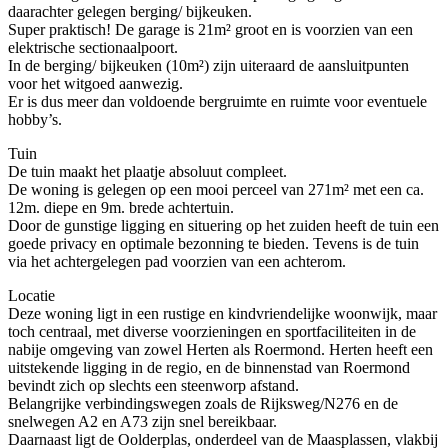
daarachter gelegen berging/ bijkeuken.
Super praktisch! De garage is 21m² groot en is voorzien van een
elektrische sectionaalpoort.
In de berging/ bijkeuken (10m²) zijn uiteraard de aansluitpunten
voor het witgoed aanwezig.
Er is dus meer dan voldoende bergruimte en ruimte voor eventuele
hobby’s.
Tuin
De tuin maakt het plaatje absoluut compleet.
De woning is gelegen op een mooi perceel van 271m² met een ca.
12m. diepe en 9m. brede achtertuin.
Door de gunstige ligging en situering op het zuiden heeft de tuin een
goede privacy en optimale bezonning te bieden. Tevens is de tuin
via het achtergelegen pad voorzien van een achterom.
Locatie
Deze woning ligt in een rustige en kindvriendelijke woonwijk, maar
toch centraal, met diverse voorzieningen en sportfaciliteiten in de
nabije omgeving van zowel Herten als Roermond. Herten heeft een
uitstekende ligging in de regio, en de binnenstad van Roermond
bevindt zich op slechts een steenworp afstand.
Belangrijke verbindingswegen zoals de Rijksweg/N276 en de
snelwegen A2 en A73 zijn snel bereikbaar.
Daarnaast ligt de Oolderplas, onderdeel van de Maasplassen, vlakbij