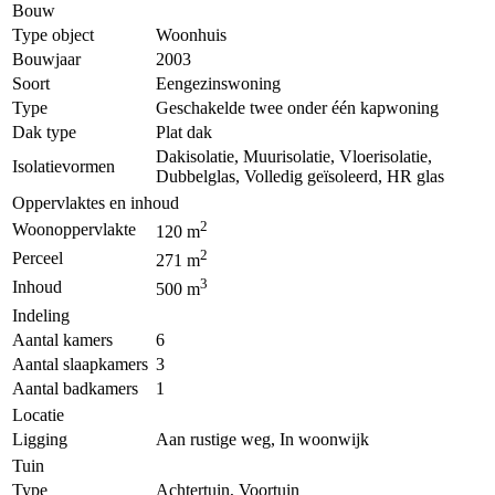
Bouw
Type object
Woonhuis
Bouwjaar
2003
Soort
Eengezinswoning
Type
Geschakelde twee onder één kapwoning
Dak type
Plat dak
Dakisolatie, Muurisolatie, Vloerisolatie,
Isolatievormen
Dubbelglas, Volledig geïsoleerd, HR glas
Oppervlaktes en inhoud
2
Woonoppervlakte
120 m
2
Perceel
271 m
3
Inhoud
500 m
Indeling
Aantal kamers
6
Aantal slaapkamers
3
Aantal badkamers
1
Locatie
Ligging
Aan rustige weg, In woonwijk
Tuin
Type
Achtertuin, Voortuin