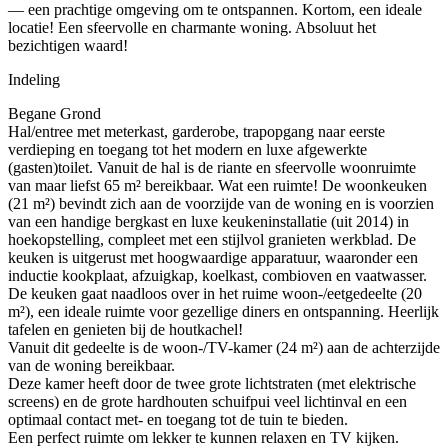
— een prachtige omgeving om te ontspannen. Kortom, een ideale
locatie! Een sfeervolle en charmante woning. Absoluut het
bezichtigen waard!
Indeling
Begane Grond
Hal/entree met meterkast, garderobe, trapopgang naar eerste
verdieping en toegang tot het modern en luxe afgewerkte
(gasten)toilet. Vanuit de hal is de riante en sfeervolle woonruimte
van maar liefst 65 m² bereikbaar. Wat een ruimte! De woonkeuken
(21 m²) bevindt zich aan de voorzijde van de woning en is voorzien
van een handige bergkast en luxe keukeninstallatie (uit 2014) in
hoekopstelling, compleet met een stijlvol granieten werkblad. De
keuken is uitgerust met hoogwaardige apparatuur, waaronder een
inductie kookplaat, afzuigkap, koelkast, combioven en vaatwasser.
De keuken gaat naadloos over in het ruime woon-/eetgedeelte (20
m²), een ideale ruimte voor gezellige diners en ontspanning. Heerlijk
tafelen en genieten bij de houtkachel!
Vanuit dit gedeelte is de woon-/TV-kamer (24 m²) aan de achterzijde
van de woning bereikbaar.
Deze kamer heeft door de twee grote lichtstraten (met elektrische
screens) en de grote hardhouten schuifpui veel lichtinval en een
optimaal contact met- en toegang tot de tuin te bieden.
Een perfect ruimte om lekker te kunnen relaxen en TV kijken.