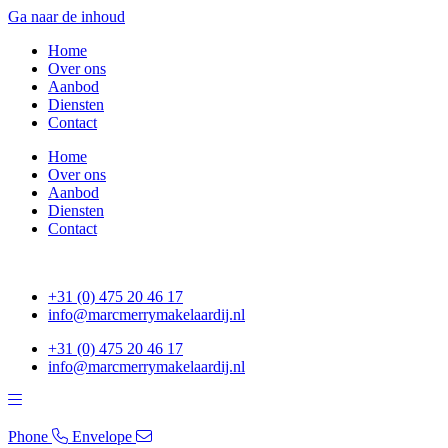
Ga naar de inhoud
Home
Over ons
Aanbod
Diensten
Contact
Home
Over ons
Aanbod
Diensten
Contact
+31 (0) 475 20 46 17
info@marcmerrymakelaardij.nl
+31 (0) 475 20 46 17
info@marcmerrymakelaardij.nl
Phone
Envelope