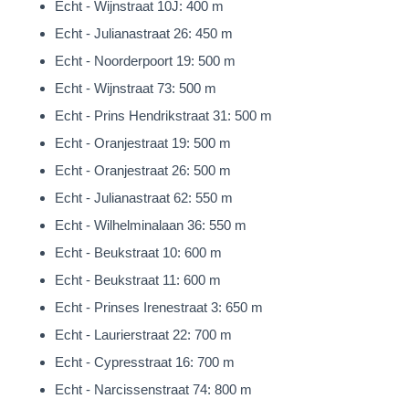
Echt - Wijnstraat 10J: 400 m
optimaal contact met- en toegang tot de prachtige tuin. De
Echt - Julianastraat 26: 450 m
woonkamer wordt op speelse wijze door een mooie ‘doorgeef’
Echt - Noorderpoort 19: 500 m
kastenwand en loopdeur gescheiden van de eetkeuken. De
Echt - Wijnstraat 73: 500 m
separate eetkeuken (10m²) is uitgerust met een ‘Poggenpohl’
Echt - Prins Hendrikstraat 31: 500 m
keukeninstallatie voorzien van de navolgende apparatuur:
Echt - Oranjestraat 19: 500 m
gaskookplaat, afzuigkap, oven, combioven, koelkast en
Echt - Oranjestraat 26: 500 m
losstaande vaatwasser. Via de keuken en een tussenportaal is
Echt - Julianastraat 62: 550 m
de inpandige garage (19m²) bereikbaar. Het portaal is voorzien
Echt - Wilhelminalaan 36: 550 m
van de meterkast, een handige bergkast en geeft toegang tot
Echt - Beukstraat 10: 600 m
de garage, oprit en tuin.
Echt - Beukstraat 11: 600 m
Oprit en inpandige garage
Echt - Prinses Irenestraat 3: 650 m
Het perceel is geheel omsloten en een karakteristiek rood
Echt - Laurierstraat 22: 700 m
poortje geeft toegang tot de oprit en de garage.
Echt - Cypresstraat 16: 700 m
Parkeren op eigen terrein is geen enkel probleem. Dat kan op
Echt - Narcissenstraat 74: 800 m
de oprit en tevens bevindt zich aan de linkerzijde van een pand