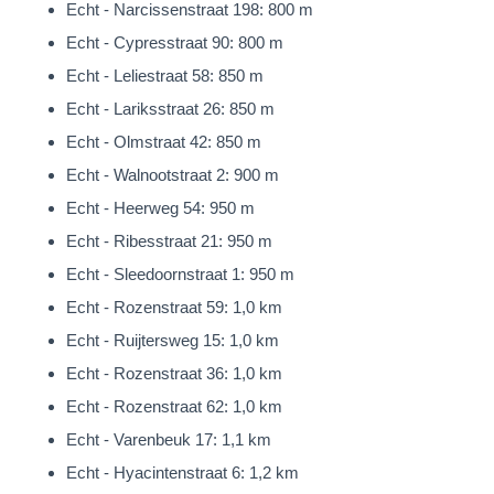
Echt - Narcissenstraat 198: 800 m
een strook van 10 meter tot de erfgrens, welke tal van
Echt - Cypresstraat 90: 800 m
mogelijkheden biedt. Deze ruimte leent zich perfect voor het
Echt - Leliestraat 58: 850 m
creëren van een royale oprit, eventueel met een carport en/of
Echt - Lariksstraat 26: 850 m
grote garage, voor het parkeren van meerdere auto’s en zelfs
Echt - Olmstraat 42: 850 m
een caravan of camper.
Echt - Walnootstraat 2: 900 m
Echt - Heerweg 54: 950 m
De inpandige garage is 577 x 322cm. groot en beschikt over
Echt - Ribesstraat 21: 950 m
spouwmuren en dubbel openslaande toegangsdeuren. De
Echt - Sleedoornstraat 1: 950 m
garage is uitgerust met verwarming, een spoelbak met
Echt - Rozenstraat 59: 1,0 km
wateraansluiting, aansluitpunten voor het witgoed en handige
Echt - Ruijtersweg 15: 1,0 km
bergkasten.
Echt - Rozenstraat 36: 1,0 km
Eerste Verdieping
Echt - Rozenstraat 62: 1,0 km
De mooie trapopgang met klein bordes brengt ons naar de
Echt - Varenbeuk 17: 1,1 km
eerste verdieping.
Echt - Hyacintenstraat 6: 1,2 km
De overloop met lichtkoepel geeft toegang tot de vier