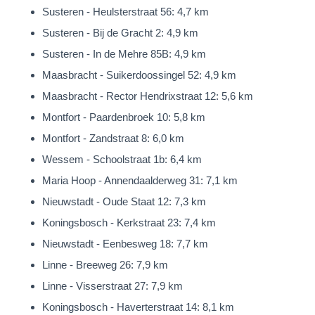
Susteren - Heulsterstraat 56: 4,7 km
betonnen vloerconstructies en de platte daken zijn voorzien
Susteren - Bij de Gracht 2: 4,9 km
van isolatiemateriaal en bitumineuze dakbedekking. De
Susteren - In de Mehre 85B: 4,9 km
kozijnen zijn vervaardigd van massief hout, welke in de woon-
Maasbracht - Suikerdoossingel 52: 4,9 km
en werkkamer zijn voorzien van dubbele beglazing. De overige
Maasbracht - Rector Hendrixstraat 12: 5,6 km
kozijnen beschikken over enkel glas en nagenoeg alle ramen
Montfort - Paardenbroek 10: 5,8 km
zijn uitgerust met rolluiken. De verwarmingsketel is verouderd.
Montfort - Zandstraat 8: 6,0 km
Locatie
Wessem - Schoolstraat 1b: 6,4 km
De ligging van de woning mag binnen Echt absoluut als
Maria Hoop - Annendaalderweg 31: 7,1 km
‘Toplocatie’ betiteld worden.
Nieuwstadt - Oude Staat 12: 7,3 km
Het riante perceel van 880m² is op fraaie, parkachtige wijze
Koningsbosch - Kerkstraat 23: 7,4 km
aangelegd en vormt een ‘prachtige jasje’ rondom deze woning.
Nieuwstadt - Eenbesweg 18: 7,7 km
Het centrum van Echt met al zijn voorzieningen is op
Linne - Breeweg 26: 7,9 km
loopafstand van de woning gelegen. Ideaal!
Linne - Visserstraat 27: 7,9 km
Koningsbosch - Haverterstraat 14: 8,1 km
Echt heeft een uitstekende centrale ligging in de regio en