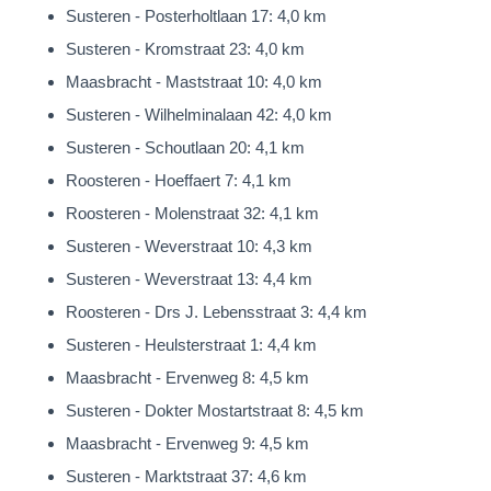
kubistische bouwvolumes en vormgeving, nog steeds over
Susteren - Posterholtlaan 17: 4,0 km
een moderne en bijzondere uitstraling. Met een royale
Susteren - Kromstraat 23: 4,0 km
woonoppervlakte van 131 m², 43 m² aan overige inpandige
Maasbracht - Maststraat 10: 4,0 km
ruimtes en een inhoud van 548 m³ biedt de woning volop
Susteren - Wilhelminalaan 42: 4,0 km
ruimte en comfort. Bovendien biedt het pand diverse
Susteren - Schoutlaan 20: 4,1 km
mogelijkheden voor uitbreiding. Zo kan de woning aan de
Roosteren - Hoeffaert 7: 4,1 km
achterzijde met circa 5 meter worden vergroot, of biedt het
Roosteren - Molenstraat 32: 4,1 km
perceel aan de linkerzijde van de villa 10 meter ruimte tot aan
Susteren - Weverstraat 10: 4,3 km
de erfgrens. Uiteraard is uitbreiding niet noodzakelijk,
Susteren - Weverstraat 13: 4,4 km
aangezien de woning al beschikt over een praktische en goed
Roosteren - Drs J. Lebensstraat 3: 4,4 km
doordachte indeling.
Susteren - Heulsterstraat 1: 4,4 km
Maasbracht - Ervenweg 8: 4,5 km
De villa is in 1957 op zeer degelijke wijze en met enkel
Susteren - Dokter Mostartstraat 8: 4,5 km
hoogwaardige materialen gebouwd en de eigenaren hebben
Maasbracht - Ervenweg 9: 4,5 km
het pand altijd met veel liefde en zorg onderhouden. De woning
Susteren - Marktstraat 37: 4,6 km
is uitgevoerd met gemetselde niet geïsoleerde spouwmuren,