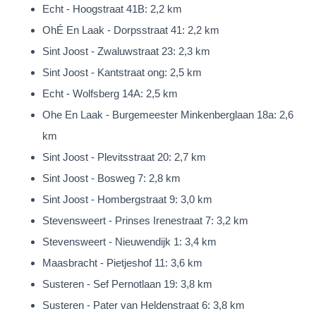
en tuinhuis. De achtertuin is ca. 17,00m. diep en 21,50m.
Echt - Hoogstraat 41B: 2,2 km
breed en is gesitueerd op het zuidwesten. Door de gunstige
OhÉ En Laak - Dorpsstraat 41: 2,2 km
ligging heeft de tuin een optimale bezonning en privacy te
Sint Joost - Zwaluwstraat 23: 2,3 km
bieden. Heerlijk genieten dus.
Sint Joost - Kantstraat ong: 2,5 km
Echt - Wolfsberg 14A: 2,5 km
Aan de linkerzijde van de villa bevindt zich een strook van 10
Ohe En Laak - Burgemeester Minkenberglaan 18a: 2,6
meter tot de erfgrens, wat tal van mogelijkheden biedt. Deze
km
ruimte leent zich perfect voor het creëren van een royale oprit,
Sint Joost - Plevitsstraat 20: 2,7 km
eventueel met een carport en/of grote garage, voor het
Sint Joost - Bosweg 7: 2,8 km
parkeren van meerdere auto’s en zelfs een caravan of
Sint Joost - Hombergstraat 9: 3,0 km
camper. Daarnaast biedt dit perceel wellicht ook de
Stevensweert - Prinses Irenestraat 7: 3,2 km
mogelijkheid om de woning aan deze zijde uit te breiden. De
Stevensweert - Nieuwendijk 1: 3,4 km
keuze is aan u!
Maasbracht - Pietjeshof 11: 3,6 km
Algemeen
Susteren - Sef Pernotlaan 19: 3,8 km
De villa met souterrain en inpandige garage beschikt, door zijn
Susteren - Pater van Heldenstraat 6: 3,8 km