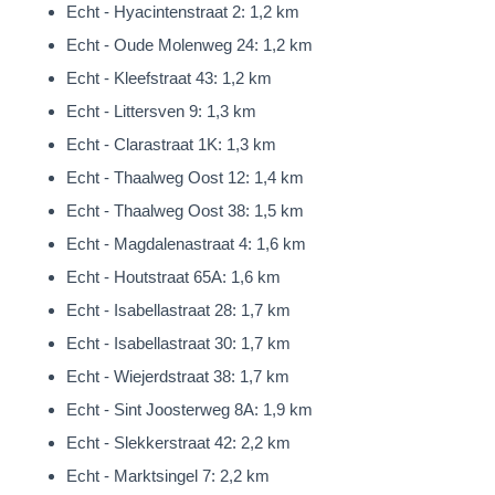
Echt - Hyacintenstraat 2: 1,2 km
slaapkamers, badkamer en een berging. De ‘Master bedroom’
Echt - Oude Molenweg 24: 1,2 km
is 16m² groot met wastafel en beschikt over een balkon met
Echt - Kleefstraat 43: 1,2 km
mooi uitzicht op de parkachtige tuin. De overige slaapkamers
Echt - Littersven 9: 1,3 km
zijn respectievelijk 374 x 359, 357 x 258 en 277 x 257cm.
Echt - Clarastraat 1K: 1,3 km
groot en zijn allen voorzien van een vaste wastafel en
Echt - Thaalweg Oost 12: 1,4 km
slaapkamer II en III tevens van een vaste kast. De neutraal
Echt - Thaalweg Oost 38: 1,5 km
uitgevoerde badkamer is uitgerust met een ligbad, douche,
Echt - Magdalenastraat 4: 1,6 km
vaste wastafel en toilet. Aanvullend is op de verdieping een
Echt - Houtstraat 65A: 1,6 km
handige bergruimte aanwezig. Naar wens kan deze bij een
Echt - Isabellastraat 28: 1,7 km
verbouwing eventueel aan de badkamer worden toegevoegd.
Echt - Isabellastraat 30: 1,7 km
Perceel en tuin
Echt - Wiejerdstraat 38: 1,7 km
Het perceel maakt het plaatje helemaal compleet. Het betreft
Echt - Sint Joosterweg 8A: 1,9 km
een royaal perceel van 880m² met veel groen, een aantal
Echt - Slekkerstraat 42: 2,2 km
prachtige bomen, twee grote terrassen, een mooi stukje gazon
Echt - Marktsingel 7: 2,2 km