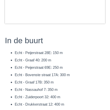
De hal kan gebruikt worden als berging en geeft toegang tot
een berging/ C.V.-ruimte en provisie/- wijnkelder.
Het souterrain is in totaal 25m² groot.
Parterre
In de buurt
De ruime ontvangsthal beschikt over een aantal typische
stijlelementen van de ‘spagetti-stijl’ en beschikt over een
Echt - Peijerstraat 28E: 150 m
garderobe, trapopgang naar de eerste verdieping en toegang
Echt - Graaf 40: 200 m
tot het (gasten)toilet en het kantoor. Het kantoor/ werkkamer
Echt - Peijerstraat 69E: 250 m
biedt een fijn uitzicht aan de straatzijde. Een erg mooie
Echt - Bovenste straat 17A: 300 m
werkplek aan huis! De sfeervolle living (32m²) is gesitueerd
Echt - Graaf 17B: 350 m
aan de achterzijde van de woning en is voorzien van een
Echt - Nassauhof 7: 350 m
massief houten Aformosia visgraat parketvloer en een
Echt - Zuiderpoort 32: 400 m
gezellige schouwpartij met gashaard. De grote raampartijen en
Echt - Drukkerstraat 12: 400 m
daarin verwerkte loopdeur zorgen voor veel lichtinval en een