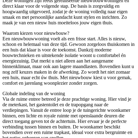
Deze woningen zijn reeds gerealiseerde nieuwbouwwoningen en
direct klaar voor de volgende stap. De basis is zorgvuldig en
hoogwaardig uitgevoerd, zodat je de woning volledig naar eigen
smaak en met persoonlijke aandacht kunt stylen en inrichten. Zo
maak je van een nieuw huis moeiteloos jouw eigen thuis.
Waarom kiezen voor nieuwbouw?
Een nieuwbouwwoning voelt als een frisse start. Alles is nieuw,
schoon en helemaal van deze tijd. Gewoon zorgeloos thuiskomen in
een huis dat klaar is voor de toekomst. Dankzij moderne
bouwtechnieken en uitstekende isolatie woont u comfortabel én
energiezuinig. Dat merkt u niet alleen aan het aangename
binnenklimaat, maar ook aan lagere maandlasten. Bovendien kunt u
nog zelf keuzes maken in de afwerking. Zo wordt het niet zomaar
een huis, maar echt úw thuis. Met nieuwbouw kiest u voor gemak,
comfort en jarenlang woonplezier zonder zorgen.
Globale indeling van de woning
Via de ruime entree betreed je deze prachtige woning. Hier vind je
de meterkast, het gastentoilet en de trapopgang naar de
verdiepingen. Vanuit de entree loop je de tuingerichte woonkamer
binnen, een lichte en royale ruimte met openslaande deuren die
direct toegang geven tot de achtertuin. Hier ervaar je de perfecte
verbinding tussen binnen en buiten. De woonkamer beschikt
bovendien over een ruime trapkast, ideaal voor extra bergruimte en
het netjes opbergen van spullen.