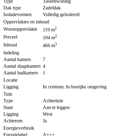
Type
Tussenwoning
Dak type
Zadeldak
Isolatievormen
Volledig geïsoleerd
Oppervlaktes en inhoud
2
Woonoppervlakte
119 m
2
Perceel
104 m
3
Inhoud
466 m
Indeling
Aantal kamers
7
Aantal slaapkamers
4
Aantal badkamers
1
Locatie
Ligging
In centrum, In bosrijke omgeving
Tuin
Type
Achtertuin
Staat
Aan te leggen
Ligging
West
Achterom
Ja
Energieverbruik
Energielabel
A+++