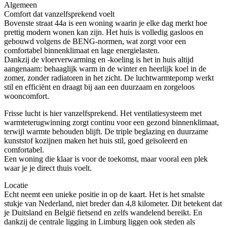
Algemeen
Comfort dat vanzelfsprekend voelt
Bovenste straat 44a is een woning waarin je elke dag merkt hoe
prettig modern wonen kan zijn. Het huis is volledig gasloos en
gebouwd volgens de BENG-normen, wat zorgt voor een
comfortabel binnenklimaat en lage energielasten.
Dankzij de vloerverwarming en -koeling is het in huis altijd
aangenaam: behaaglijk warm in de winter en heerlijk koel in de
zomer, zonder radiatoren in het zicht. De luchtwarmtepomp werkt
stil en efficiënt en draagt bij aan een duurzaam en zorgeloos
wooncomfort.
Frisse lucht is hier vanzelfsprekend. Het ventilatiesysteem met
warmteterugwinning zorgt continu voor een gezond binnenklimaat,
terwijl warmte behouden blijft. De triple beglazing en duurzame
kunststof kozijnen maken het huis stil, goed geïsoleerd en
comfortabel.
Een woning die klaar is voor de toekomst, maar vooral een plek
waar je je direct thuis voelt.
Locatie
Echt neemt een unieke positie in op de kaart. Het is het smalste
stukje van Nederland, niet breder dan 4,8 kilometer. Dit betekent dat
je Duitsland en België fietsend en zelfs wandelend bereikt. En
dankzij de centrale ligging in Limburg liggen ook steden als