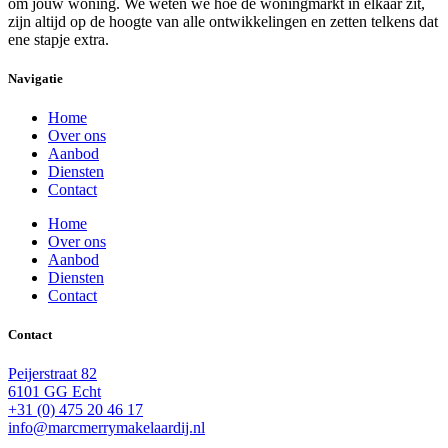
om jouw woning. We weten we hoe de woningmarkt in elkaar zit,
zijn altijd op de hoogte van alle ontwikkelingen en zetten telkens dat
ene stapje extra.
Navigatie
Home
Over ons
Aanbod
Diensten
Contact
Home
Over ons
Aanbod
Diensten
Contact
Contact
Peijerstraat 82
6101 GG Echt
+31 (0) 475 20 46 17
info@marcmerrymakelaardij.nl