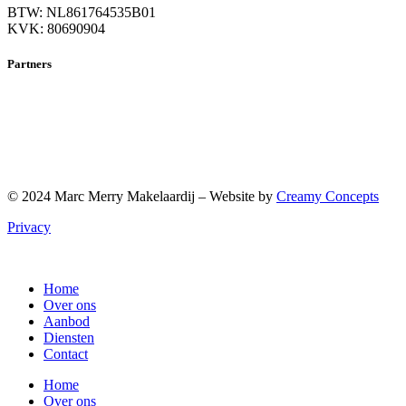
BTW: NL861764535B01
KVK: 80690904
Partners
© 2024 Marc Merry Makelaardij – Website by
Creamy Concepts
Privacy
Home
Over ons
Aanbod
Diensten
Contact
Home
Over ons