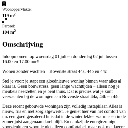
Woonoppervlakte:
2
119 m
Perceel:
2
104 m
Omschrijving
Inloopmoment op woensdag 01 juli en donderdag 02 juli tussen
16.00 en 17.00 uur!!
Wonen zonder wachten – Bovenste straat 44a, 44b en 44c
Stel je voor: je stapt een gloednieuwe woning binnen waar alles al
klaar is. Geen bouwstress, geen lange wachttijden – alleen nog je
meubels neerzetten en je bent thuis. Dat is precies wat je kunt
verwachten bij de woningen aan Bovenste straat 44a, 44b en 44c.
Deze recent gebouwde woningen zijn volledig instapklaar. Alles is
nieuw, fris en met zorg afgewerkt. Je geniet hier van het comfort van
nu: een goed geïsoleerd huis dat in de winter lekker warm is en in de
zomer juist aangenaam koel blijft. En dankzij de energiezuinige
voorzieningen woon je niet alleen comfortabel, maar ook met lagere