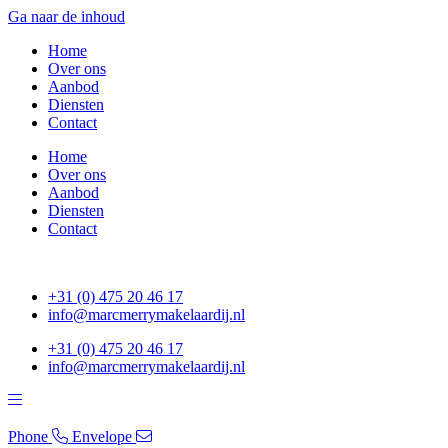
Ga naar de inhoud
Home
Over ons
Aanbod
Diensten
Contact
Home
Over ons
Aanbod
Diensten
Contact
+31 (0) 475 20 46 17
info@marcmerrymakelaardij.nl
+31 (0) 475 20 46 17
info@marcmerrymakelaardij.nl
Phone
Envelope