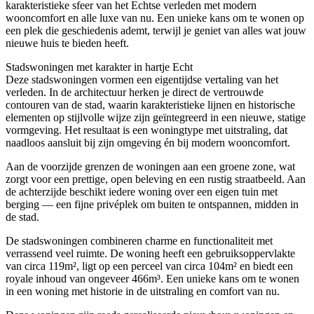
karakteristieke sfeer van het Echtse verleden met modern
wooncomfort en alle luxe van nu. Een unieke kans om te wonen op
een plek die geschiedenis ademt, terwijl je geniet van alles wat jouw
nieuwe huis te bieden heeft.
Stadswoningen met karakter in hartje Echt
Deze stadswoningen vormen een eigentijdse vertaling van het
verleden. In de architectuur herken je direct de vertrouwde
contouren van de stad, waarin karakteristieke lijnen en historische
elementen op stijlvolle wijze zijn geïntegreerd in een nieuwe, statige
vormgeving. Het resultaat is een woningtype met uitstraling, dat
naadloos aansluit bij zijn omgeving én bij modern wooncomfort.
Aan de voorzijde grenzen de woningen aan een groene zone, wat
zorgt voor een prettige, open beleving en een rustig straatbeeld. Aan
de achterzijde beschikt iedere woning over een eigen tuin met
berging — een fijne privéplek om buiten te ontspannen, midden in
de stad.
De stadswoningen combineren charme en functionaliteit met
verrassend veel ruimte. De woning heeft een gebruiksoppervlakte
van circa 119m², ligt op een perceel van circa 104m² en biedt een
royale inhoud van ongeveer 466m³. Een unieke kans om te wonen
in een woning met historie in de uitstraling en comfort van nu.