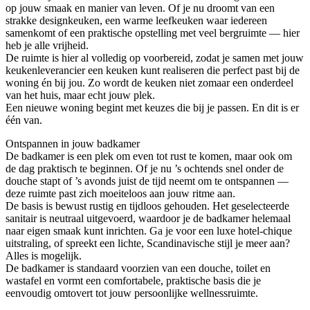
op jouw smaak en manier van leven. Of je nu droomt van een
strakke designkeuken, een warme leefkeuken waar iedereen
samenkomt of een praktische opstelling met veel bergruimte — hier
heb je alle vrijheid.
De ruimte is hier al volledig op voorbereid, zodat je samen met jouw
keukenleverancier een keuken kunt realiseren die perfect past bij de
woning én bij jou. Zo wordt de keuken niet zomaar een onderdeel
van het huis, maar echt jouw plek.
Een nieuwe woning begint met keuzes die bij je passen. En dit is er
één van.
Ontspannen in jouw badkamer
De badkamer is een plek om even tot rust te komen, maar ook om
de dag praktisch te beginnen. Of je nu ’s ochtends snel onder de
douche stapt of ’s avonds juist de tijd neemt om te ontspannen —
deze ruimte past zich moeiteloos aan jouw ritme aan.
De basis is bewust rustig en tijdloos gehouden. Het geselecteerde
sanitair is neutraal uitgevoerd, waardoor je de badkamer helemaal
naar eigen smaak kunt inrichten. Ga je voor een luxe hotel-chique
uitstraling, of spreekt een lichte, Scandinavische stijl je meer aan?
Alles is mogelijk.
De badkamer is standaard voorzien van een douche, toilet en
wastafel en vormt een comfortabele, praktische basis die je
eenvoudig omtovert tot jouw persoonlijke wellnessruimte.