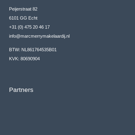
Tweede verdieping
Peijerstraat 82
• Zolder: Bereikbaar via een vlizotrap. Bergzolder (Nokhoogte
6101 GG Echt
circa 175-180cm.)
+31 (0) 475 20 46 17
info@marcmerrymakelaardij.nl
Perceel en tuin
De achtertuin maakt het plaatje helemaal compleet. Met 250m²
BTW: NL861764535B01
aan oppervlakte voelt het perceel ruim en praktisch aan. De
KVK: 80690904
achtertuin is ca.12meter diep en 6meter breed en beschikt
over een fijne stuk gazon (kunstgras) en mooie borders. De
fraaie aluminium overkapping (611 x 305cm.) is zeer zeker de
Partners
ideale plek om van deze mooie te kunnen gaan genieten. Door
de gunstige ligging en situering op het zuidoosten heeft de tuin
een goede bezonning en optimale privacy te bieden.
Algemeen
De woning is gebouwd in 1966 en de huidige bewoner betreft