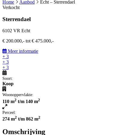
Home
Aanbod
Echt – Sterrendael
Verkocht
Sterrendael
6102 VR Echt
€ 200.000,- tot € 475.000,-
Meer informatie
+ 3
+ 3
+ 3
Soort:
Koop
Woonoppervlakte:
2
2
110 m
t/m 140 m
Perceel:
2
2
274 m
t/m 862 m
Omschrijving