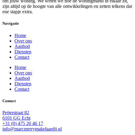
om jouw woning. We weten we hoe de woningmarkt in elkaar zit,
zijn altijd op de hoogte van alle ontwikkelingen en zetten telkens dat
ene stapje extra.
Navigatie
Home
Over ons
Aanbod
Diensten
Contact
Home
Over ons
Aanbod
Diensten
Contact
Contact
Peijerstraat 82
6101 GG Echt
+31 (0) 475 20 46 17
info@marcmerrymakelaardij.nl