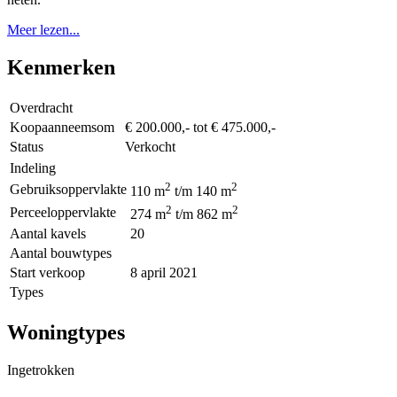
Meer lezen...
Kenmerken
Overdracht
Koopaanneemsom
€ 200.000,- tot € 475.000,-
Status
Verkocht
Indeling
2
2
Gebruiksoppervlakte
110 m
t/m 140 m
2
2
Perceeloppervlakte
274 m
t/m 862 m
Aantal kavels
20
Aantal bouwtypes
Start verkoop
8 april 2021
Types
Woningtypes
Ingetrokken