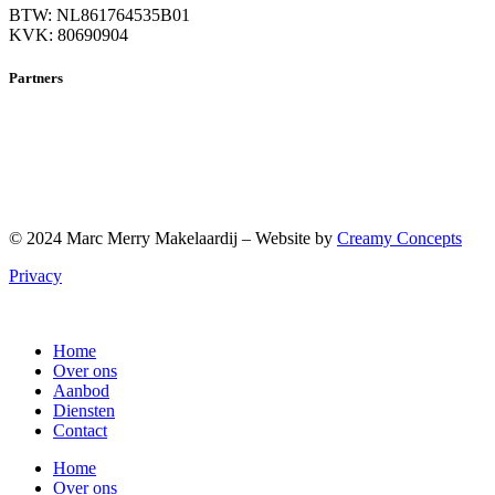
BTW: NL861764535B01
KVK: 80690904
Partners
© 2024 Marc Merry Makelaardij – Website by
Creamy Concepts
Privacy
Home
Over ons
Aanbod
Diensten
Contact
Home
Over ons