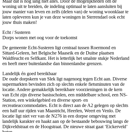
Maar dat is nog lang niet alles. Door de mogelijkheden om de
woning uit te breiden, de indeling optimaal te laten aansluiten bij
jouw manier van leven en zelfs (delen van) de woning woonklaar te
laten opleveren kun je van deze woningen in Sterrendael ook echt
jouw thuis maken!
Echt / Susteren
Dorps wonen met oog voor de toekomst
De gemeente Echt-Susteren ligt centraal tussen Roermond en
Sittard-Geleen, het Belgische Maaseik en de Duitse plaatsen
Waldfeucht en Selfkant. Het is letterlijk het smalste stukje Nederland
en heeft meer buitenlandse dan binnenlandse grenzen.
Landelijk én goed bereikbaar
De oude dorpskern van Slek ligt nagenoeg tegen Echt aan. Diverse
supermarkten bevinden zich op slechts enkele fietsminuten van de
locatie. Andere gemakkelijk bereikbare voorzieningen in de kern
van Echt zijn diverse basisscholen, een middelbare school, een NS-
Station, een winkelgebied en diverse sport- en
recreatieaccommodaties. Echt is direct aan de A2 gelegen op slechts
een half uur rijden van Maastricht, Heerlen, Weert en Venlo. De
locatie ligt niet ver van de N276 in een dorpse omgeving met
landelijk karakter en haakt aan op de bestaande bebouwing langs de
Dijkveldstraat en de Hoogstraat. De nieuwe straat gaat ‘Eickerveld’
heten.