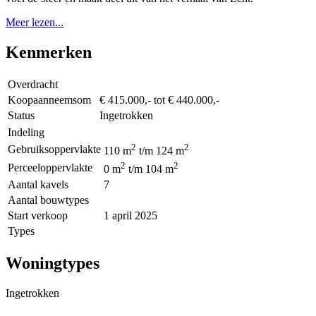
Meer lezen...
Kenmerken
Overdracht
Koopaanneemsom
€ 415.000,- tot € 440.000,-
Status
Ingetrokken
Indeling
2
2
Gebruiksoppervlakte
110 m
t/m 124 m
2
2
Perceeloppervlakte
0 m
t/m 104 m
Aantal kavels
7
Aantal bouwtypes
Start verkoop
1 april 2025
Types
Woningtypes
Ingetrokken