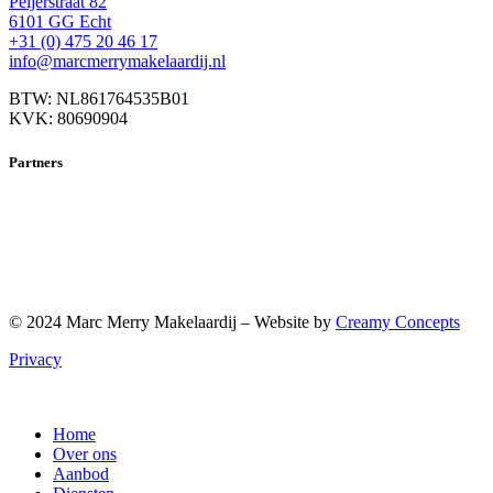
Peijerstraat 82
6101 GG Echt
+31 (0) 475 20 46 17
info@marcmerrymakelaardij.nl
BTW: NL861764535B01
KVK: 80690904
Partners
© 2024 Marc Merry Makelaardij – Website by
Creamy Concepts
Privacy
Home
Over ons
Aanbod