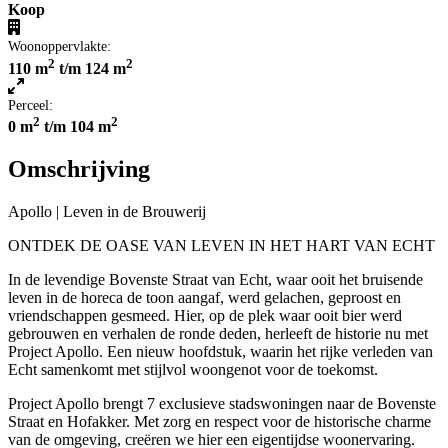
Koop
Woonoppervlakte:
2
2
110 m
t/m 124 m
Perceel:
2
2
0 m
t/m 104 m
Omschrijving
Apollo | Leven in de Brouwerij
ONTDEK DE OASE VAN LEVEN IN HET HART VAN ECHT
In de levendige Bovenste Straat van Echt, waar ooit het bruisende
leven in de horeca de toon aangaf, werd gelachen, geproost en
vriendschappen gesmeed. Hier, op de plek waar ooit bier werd
gebrouwen en verhalen de ronde deden, herleeft de historie nu met
Project Apollo. Een nieuw hoofdstuk, waarin het rijke verleden van
Echt samenkomt met stijlvol woongenot voor de toekomst.
Project Apollo brengt 7 exclusieve stadswoningen naar de Bovenste
Straat en Hofakker. Met zorg en respect voor de historische charme
van de omgeving, creëren we hier een eigentijdse woonervaring.