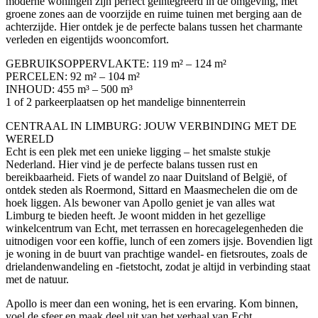
moderne woningen zijn perfect geïntegreerd in de omgeving, met
groene zones aan de voorzijde en ruime tuinen met berging aan de
achterzijde. Hier ontdek je de perfecte balans tussen het charmante
verleden en eigentijds wooncomfort.
GEBRUIKSOPPERVLAKTE: 119 m² – 124 m²
PERCELEN: 92 m² – 104 m²
INHOUD: 455 m³ – 500 m³
1 of 2 parkeerplaatsen op het mandelige binnenterrein
CENTRAAL IN LIMBURG: JOUW VERBINDING MET DE
WERELD
Echt is een plek met een unieke ligging – het smalste stukje
Nederland. Hier vind je de perfecte balans tussen rust en
bereikbaarheid. Fiets of wandel zo naar Duitsland of België, of
ontdek steden als Roermond, Sittard en Maasmechelen die om de
hoek liggen. Als bewoner van Apollo geniet je van alles wat
Limburg te bieden heeft. Je woont midden in het gezellige
winkelcentrum van Echt, met terrassen en horecagelegenheden die
uitnodigen voor een koffie, lunch of een zomers ijsje. Bovendien ligt
je woning in de buurt van prachtige wandel- en fietsroutes, zoals de
drielandenwandeling en -fietstocht, zodat je altijd in verbinding staat
met de natuur.
Apollo is meer dan een woning, het is een ervaring. Kom binnen,
voel de sfeer en maak deel uit van het verhaal van Echt.