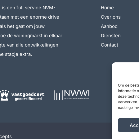
 is een full service NVM-
Home
staan met een enorme drive
Over ons
 als het gaat om jouw
Aanbod
oe de woningmarkt in elkaar
Diensten
ogte van alle ontwikkelingen
Contact
e stapje extra.
Om de beste
informatie 
deze techno
verwerken. 
nadelige in
Acc
cepts